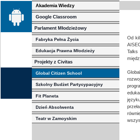
Akademia Wiedzy
Misja szkoły
Egzaminy i sprawdziany
Sprawdzian kompetencji język
Pomoc Psycholog
Google Classroom
Kadra pedagogiczna
Matura
Ważne terminy
Ubezp
Parlament Młodzieżowy
Rada Szkoły
Samorząd Szkolny
Regulamin rekrutacji
Od ki
Fabryka Pełna Życia
AISEC
Sukcesy
Wykaz podręczników
Dlaczego Zamoyski?
Edukacja Prawna Młodzieży
Talk
międz
Edukator roku
Projekty edukacyjne
System rekrutacji elektronicz
Projekty z Civitas
Globa
Ambasador Zamoyskiego
Rzecznik Praw Ucznia
Global Citizen School
rozwo
Szkolny Budżet Partycypacyjny
Biblioteka szkolna
mLegitymacja
progr
eduka
Fit Planeta
Pedagog i Psycholog
Konkursy, wykłady
język
przeł
Dzień Absolwenta
Doradca Zawodowy
równi
Teatr w Zamoyskim
wszys
Gabinet PZiPP
Wyszukiwarka uczelni