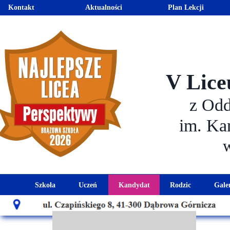
Kontakt
Aktualności
Plan Lekcji
V Lice
z Od
im. Ka
Szkoła
Uczeń
Kandydat
Rodzic
Gale
Historia szkoły
Kalendarz roku szkolnego
Aktualności dla kandydató
Harmonogram sp
Patron szkoły
Wymagania edukacyjne
Oferta edukacyjna
Rada 