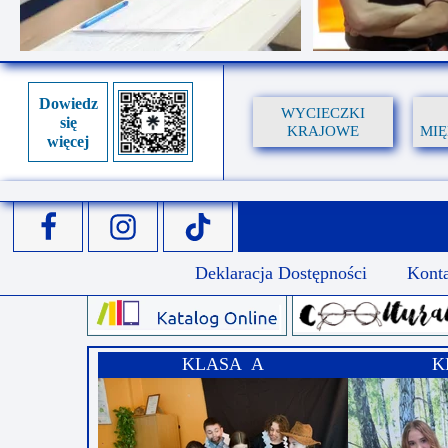
Dowiedz
WYCIECZKI
się
KRAJOWE
MI
więcej
Deklaracja Dostępności
Kont
KLASA A
K