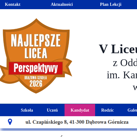
Kontakt
Aktualności
Plan Lekcji
V Lice
z Od
im. Ka
Szkoła
Uczeń
Kandydat
Rodzic
Gale
Historia szkoły
Kalendarz roku szkolnego
Aktualności dla kandydató
Harmonogram sp
Patron szkoły
Wymagania edukacyjne
Oferta edukacyjna
Rada 