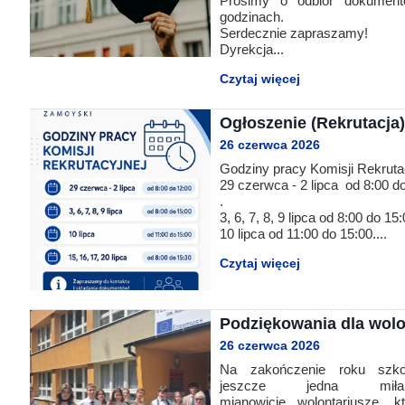
Prosimy o odbiór dokumen
godzinach.
Przerwy szkolne
Serdecznie zapraszamy!
Dyrekcja...
Czytaj więcej
Ogłoszenie (Rekrutacja)
26 czerwca 2026
Godziny pracy Komisji Rekrutac
29 czerwca - 2 lipca od 8:00 d
.
3, 6, 7, 8, 9 lipca od 8:00 do 15:
10 lipca od 11:00 do 15:00....
Czytaj więcej
Podziękowania dla wolo
26 czerwca 2026
Na zakończenie roku szko
jeszcze jedna miła 
mianowicie wolontariusze, k