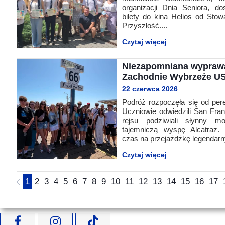
organizacji Dnia Seniora, do
bilety do kina Helios od St
Przyszłość....
Czytaj więcej
Niezapomniana wypraw
Zachodnie Wybrzeże U
22 czerwca 2026
Podróż rozpoczęła się od pereł
Uczniowie odwiedzili San Fra
rejsu podziwiali słynny 
tajemniczą wyspę Alcatraz. 
czas na przejażdżkę legendar
Czytaj więcej
1
2
3
4
5
6
7
8
9
10
11
12
13
14
15
16
17