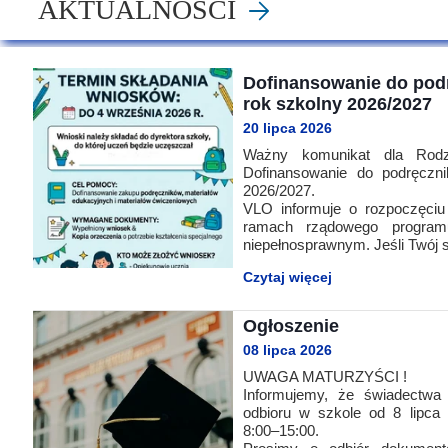
AKTUALNOŚCI
Misja szkoły
Egzaminy i sprawdziany
Sprawdzian kompetencji język
Pomoc Psycholog
Kadra pedagogiczna
Matura
Ważne terminy
Ubezp
Dofinansowanie do pod
rok szkolny 2026/2027
Rada Szkoły
Samorząd Szkolny
Regulamin rekrutacji
20 lipca 2026
Sukcesy
Wykaz podręczników
Dlaczego Zamoyski?
Ważny komunikat dla Rodz
Dofinansowanie do podręczn
2026/2027.
Edukator roku
Projekty edukacyjne
System rekrutacji elektronicz
VLO informuje o rozpoczęci
ramach rządowego progra
Ambasador Zamoyskiego
Rzecznik Praw Ucznia
niepełnosprawnym. Jeśli Twój s
Biblioteka szkolna
mLegitymacja
Czytaj więcej
Pedagog i Psycholog
Konkursy, wykłady
Ogłoszenie
08 lipca 2026
Doradca Zawodowy
UWAGA MATURZYŚCI !
Gabinet PZiPP
Informujemy, że świadectwa 
odbioru w szkole od 8 lipca
8:00–15:00.
Wyszukiwarka uczelni