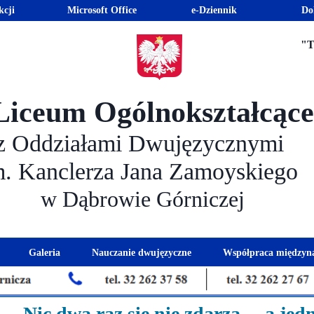
kcji
Microsoft Office
e-Dziennik
Do
"T
Liceum Ogólnokształcąc
z Oddziałami Dwujęzycznymi
m. Kanclerza Jana Zamoyskiego
w Dąbrowie Górniczej
Galeria
Nauczanie dwujęzyczne
Współpraca międzyn
 kandydatów
nogram spotkań z rodzicami
Kadra dwujęzyczna
Eras
kacyjna
Rada Rodziców
Euro
Nic dwa raz się nie zdarza ... a jed