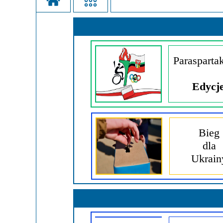
Misja szkoły
Egzaminy i sprawdziany
Sprawdzian kompete
Pomoc
Kadra pedagogiczna
Matura
Ważne te
Rada Szkoły
Samorząd Szkolny
Regulamin re
Parasparta
Sukcesy
Wykaz podręczników
Dlaczego Za
Edycj
Edukator roku
Projekty edukacyjne
System rekrutacji 
Ambasador Zamoyskiego
Rzecznik Praw Ucznia
Bieg
Biblioteka szkolna
mLegitymacja
dla
Pedagog i Psycholog
Konkursy, wykłady
Ukrain
Doradca Zawodowy
Gabinet PZiPP
Wyszukiwarka uczelni