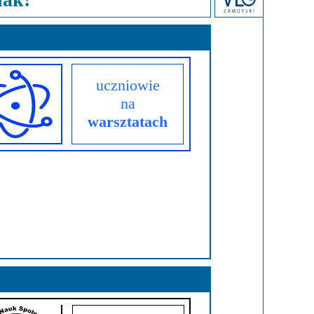
derstanding
Krwiodawstwo
Geneza i idea
al Criminal Court
Młodzi Jałmużnicy
Edycje
ędzynarodowe
Szlachetna paczka
Puchar Prezydenta RP
uczniowie
na
ko-niemiecka
WOŚP
warsztatach
o-portugalska