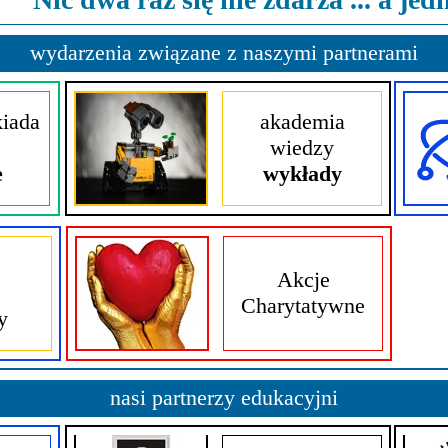
ncji językowych
 Psychologiczno-Pedagogiczna
Youth For Un
wydarzenia związane z naszymi partnerami
rminy
Ubezpieczenie
Model Internation
krutacji
Wycieczki mi
kiada
akademia
wiedzy
moyski?
Wymiana pols
e
wykłady
elektronicznej
Wymiana polsk
Akcje
Charytatywne
y
nasi partnerzy edukacyjni