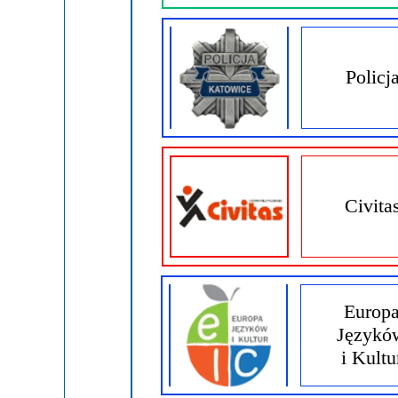
Policj
Civita
Europ
Językó
i Kultu