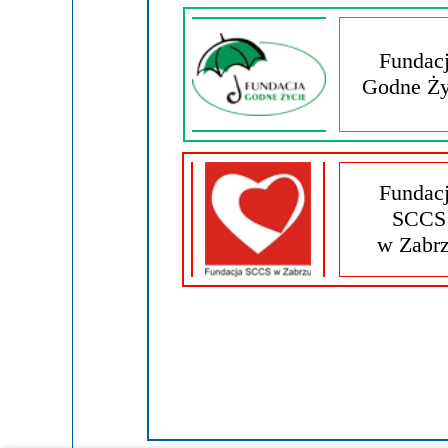
Fundac
Godne Ży
Fundac
SCCS
w Zabr