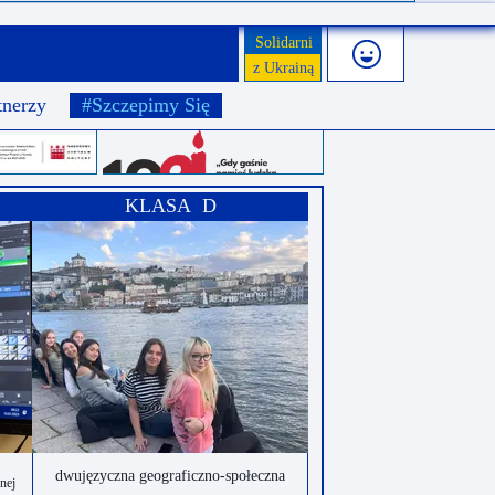
Solidarni
z Ukrainą
tnerzy
#Szczepimy Się
KLASA D
dwujęzyczna geograficzno-społeczna
onej