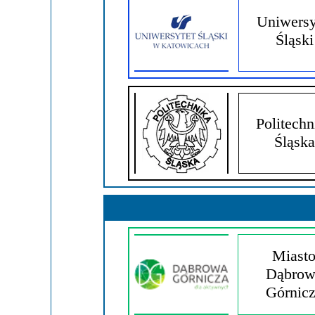
Przerwy szkolne
Uniwersy
Śląski
Politechn
Śląska
Miast
Dąbrow
Górnic