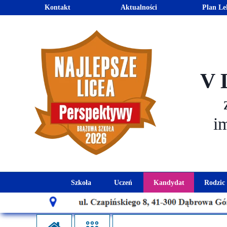
Kontakt
Aktualności
Plan Le
V 
i
Szkoła
Uczeń
Kandydat
Rodzic
Historia szkoły
Kalendarz roku szkolnego
Aktualności dla
Harmo
Patron szkoły
Wymagania edukacyjne
Oferta edu