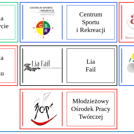
Centrum
ja
Sportu
cie
i Rekreacji
ja
Lia
Fail
zu
Młodzieżowy
Ośrodek Pracy
Twórczej