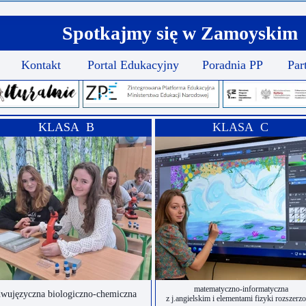
Spotkajmy się w Zamoyskim
Kontakt
Portal Edukacyjny
Poradnia PP
Par
KLASA B
KLASA C
matematyczno-informatyczna
wujęzyczna biologiczno-chemiczna
z j.angielskim i elementami fizyki rozszerz