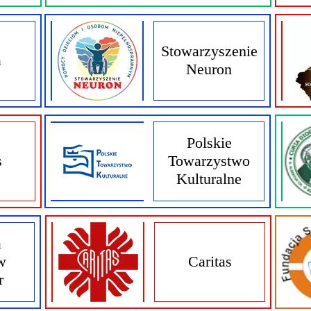
Stowarzyszenie
a
Neuron
Polskie
s
Towarzystwo
Kulturalne
a
w
Caritas
r