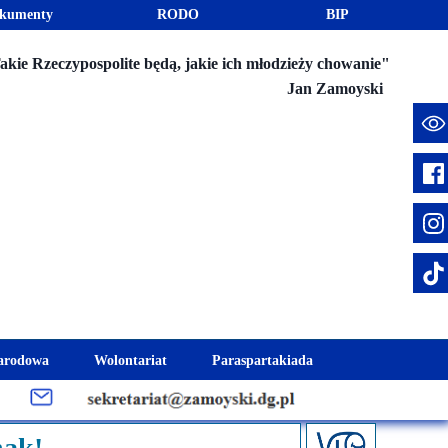
kumenty
RODO
BIP
akie Rzeczypospolite będą, jakie ich młodzieży chowanie"
Jan Zamoyski
e
arodowa
Wolontariat
Paraspartakiada
mus+
Akcje charytatywne
Fundusz Stypendialny "Jesteśmy 
week
Klub Wolontariusza "Jesteśmy z Wami"
Integracja szkolna
nak!