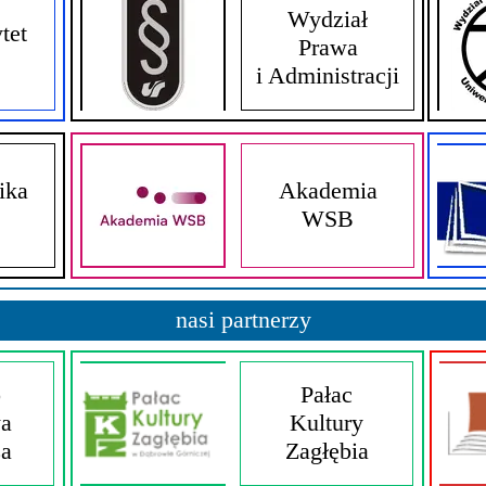
Wydział
tet
Prawa
i Administracji
ika
Akademia
WSB
nasi partnerzy
o
Pałac
a
Kultury
za
Zagłębia