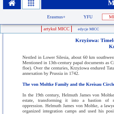
M
Misja szkoły
Egzaminy i sprawdziany
Sprawdzian kompetencji język
Pomoc Psycholog
Erasmus+
YFU
M
Kadra pedagogiczna
Matura
Ważne terminy
Ubezp
Rada Szkoły
artykuł MICC
Samorząd Szkolny
Regulamin rekrutacji
edycje MICC
Sukcesy
Wykaz podręczników
Dlaczego Zamoyski?
Krzyżowa: Timeles
Kr
Edukator roku
Projekty edukacyjne
System rekrutacji elektronicz
Nestled in Lower Silesia, about 60 km southwest
Ambasador Zamoyskiego
Rzecznik Praw Ucznia
Mentioned in 13th-century papal documents as Cris
floe). Over the centuries, Krzyżowa endured Tatar
Biblioteka szkolna
mLegitymacja
annexation by Prussia in 1742.
Pedagog i Psycholog
Konkursy, wykłady
The von Moltke Family and the Kreisau Circl
Doradca Zawodowy
In the 19th century, Helmuth James von Moltk
Gabinet PZiPP
estate, transforming it into a bastion of r
oppression. Helmuth James von Moltke, a lawyer
Wyszukiwarka uczelni
organized integration camps and used his pos