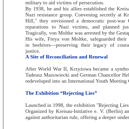
military to aid victims of persecution.
Przerwy szkolne
By 1938, he and his allies established the Kreisa
Nazi resistance group. Convening secretly at K
Hill," they envisioned a democratic post-war
reparations to Nazi victims, and planned jus
Tragically, von Moltke was arrested by the Gesta
His wife, Freya von Moltke, safeguarded thei
in beehives—preserving their legacy of cou
justice.
A Site of Reconciliation and Renewal
After World War II, Krzyżowa became a symbol o
Tadeusz Mazowiecki and German Chancellor Helmu
redeveloped into an International Youth Meeting 
The Exhibition “Rejecting Lies”
Launched in 1998, the exhibition "Rejecting Lies
Organized by Kreisau-Initiative e. V. (Berlin) 
against authoritarian rule, offering a deeper unde