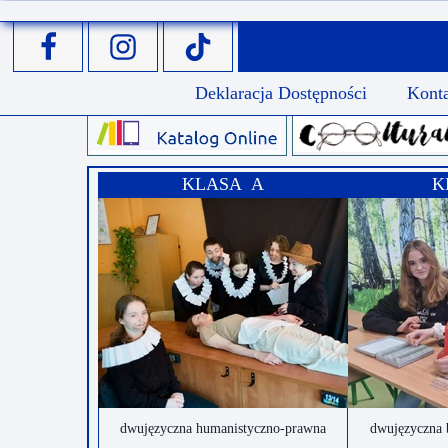
Deklaracja Dostępności
Kont
KLASA A
K
dwujęzyczna humanistyczno-prawna
dwujęzyczna 