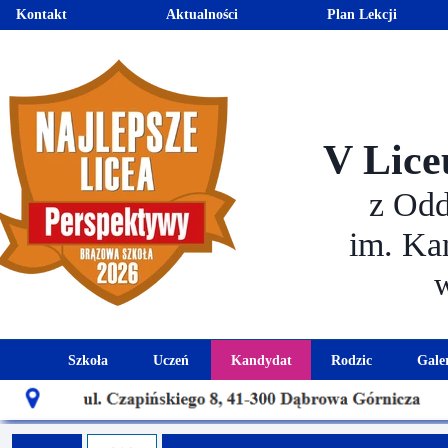
Kontakt
Aktualności
Plan Lekcji
V Lice
z Od
im. Ka
Szkoła
Uczeń
Kandydat
Rodzic
Gale
Historia szkoły
Kalendarz roku szkolnego
Aktualności dla kandydató
Harmonogram sp
Patron szkoły
Wymagania edukacyjne
Oferta edukacyjna
Rada 