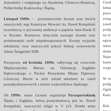
Czesł
dojrzałości i wstępnego na Akademię Górniczo-Hutniczą,
lubi
Politechnikę Krakowską i Śląską.
prac
zwią
Listopad 1999r.
- przedstawiciele liceum oraz dwóch
zawi
nauczycieli: mgr Katarzyna Wywiał i ks. Paweł Kempiński
podj
uczestniczą w prywatnej audiencji u papieża Jana Pawła II
na r
w Rzymie. Rozmowa dotyczyła naszego liceum oraz
egza
problematyki osób niepełnosprawnych. Koszty wyjazdu
rekr
młodzieży oraz nauczycieli pokrył biskup sosnowiecki
dod
Adam Śmigielski SDB.
Najw
huma
Począwszy
od kwietnia 1999r.
odbywają się corocznie
wygr
Międzyszkolne Marsze na Orientację Zagłębia
Dąbrowskiego o Puchar Prezydenta Miasta Dąbrowy
W ro
Górniczej. Bierze w nich udział młodzież ze szkół
podj
ponadpodstawowych z terenu województwa śląskiego.
Ogól
Kanc
Od
1999r.
nasze Liceum organizuje
Paraspartakiadę
Śląska i Zagłębia, której pomysłodawcą jest ks. Paweł
Rok
Kempiński, nauczyciel religii w V LO. Dziełu temu