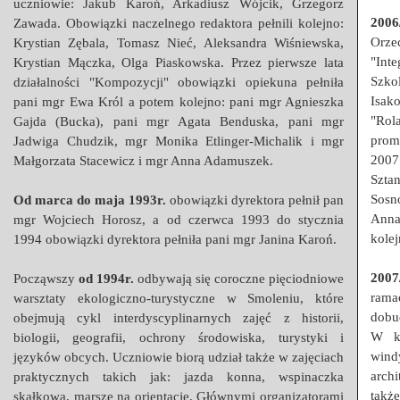
uczniowie: Jakub Karoń, Arkadiusz Wójcik, Grzegorz
2006
Zawada. Obowiązki naczelnego redaktora pełnili kolejno:
Orze
Krystian Zębala, Tomasz Nieć, Aleksandra Wiśniewska,
"Int
Krystian Mączka, Olga Piaskowska. Przez pierwsze lata
Szko
działalności "Kompozycji" obowiązki opiekuna pełniła
Isak
pani mgr Ewa Król a potem kolejno: pani mgr Agnieszka
"Rol
Gajda (Bucka), pani mgr Agata Benduska, pani mgr
prom
Jadwiga Chudzik, mgr Monika Etlinger-Michalik i mgr
2007
Małgorzata Stacewicz i mgr Anna Adamuszek.
Sztan
Sosn
Od marca do maja 1993r.
obowiązki dyrektora pełnił pan
Anna
mgr Wojciech Horosz, a od czerwca 1993 do stycznia
kolej
1994 obowiązki dyrektora pełniła pani mgr Janina Karoń.
2007
Począwszy
od 1994r.
odbywają się coroczne pięciodniowe
ram
warsztaty ekologiczno-turystyczne w Smoleniu, które
dobu
obejmują cykl interdyscyplinarnych zajęć z historii,
W kw
biologii, geografii, ochrony środowiska, turystyki i
wind
języków obcych. Uczniowie biorą udział także w zajęciach
arch
praktycznych takich jak: jazda konna, wspinaczka
takż
skałkowa, marsze na orientację. Głównymi organizatorami