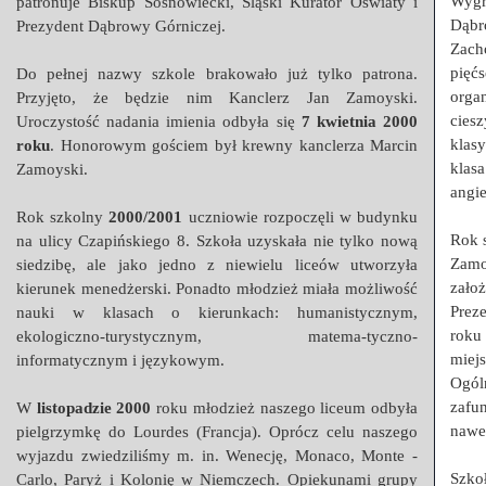
Wygr
patronuje Biskup Sosnowiecki, Śląski Kurator Oświaty i
Dąbr
Prezydent Dąbrowy Górniczej.
Zach
pięć
Do pełnej nazwy szkole brakowało już tylko patrona.
orga
Przyjęto, że będzie nim Kanclerz Jan Zamoyski.
cies
Uroczystość nadania imienia odbyła się
7 kwietnia 2000
klas
roku
. Honorowym gościem był krewny kanclerza Marcin
klas
Zamoyski.
angie
Rok szkolny
2000/2001
uczniowie rozpoczęli w budynku
Rok 
na ulicy Czapińskiego 8. Szkoła uzyskała nie tylko nową
Zamo
siedzibę, ale jako jedno z niewielu liceów utworzyła
zało
kierunek menedżerski. Ponadto młodzież miała możliwość
Prez
nauki w klasach o kierunkach: humanistycznym,
roku
ekologiczno-turystycznym, matema-tyczno-
miej
informatycznym i językowym.
Ogól
zafu
W
listopadzie 2000
roku młodzież naszego liceum odbyła
nawet
pielgrzymkę do Lourdes (Francja). Oprócz celu naszego
wyjazdu zwiedziliśmy m. in. Wenecję, Monaco, Monte -
Szkoł
Carlo, Paryż i Kolonię w Niemczech. Opiekunami grupy