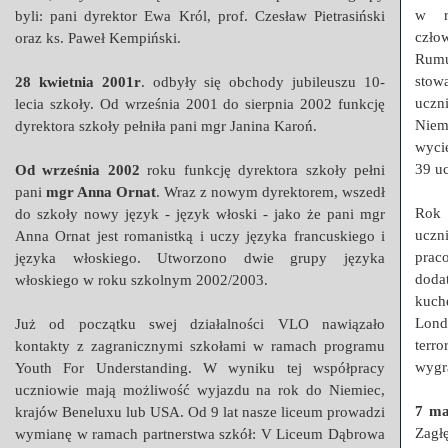
w r
byli: pani dyrektor Ewa Król, prof. Czesław Pietrasiński
czło
oraz ks. Paweł Kempiński.
Rum
stow
28 kwietnia 2001r
. odbyły się obchody jubileuszu 10-
uczn
lecia szkoły. Od września 2001 do sierpnia 2002 funkcję
Niem
dyrektora szkoły pełniła pani mgr Janina Karoń.
wyci
39 uc
Od września 2002
roku funkcję dyrektora szkoły pełni
pani
mgr Anna Ornat
. Wraz z nowym dyrektorem, wszedł
Rok
do szkoły nowy język - język włoski - jako że pani mgr
uczn
Anna Ornat jest romanistką i uczy języka francuskiego i
prac
języka włoskiego. Utworzono dwie grupy języka
dod
włoskiego w roku szkolnym 2002/2003.
kuch
Lond
Już od początku swej działalności VLO nawiązało
terr
kontakty z zagranicznymi szkołami w ramach programu
wygra
Youth For Understanding. W wyniku tej współpracy
uczniowie mają możliwość wyjazdu na rok do Niemiec,
7 ma
krajów Beneluxu lub USA. Od 9 lat nasze liceum prowadzi
Zagł
wymianę w ramach partnerstwa szkół: V Liceum Dąbrowa