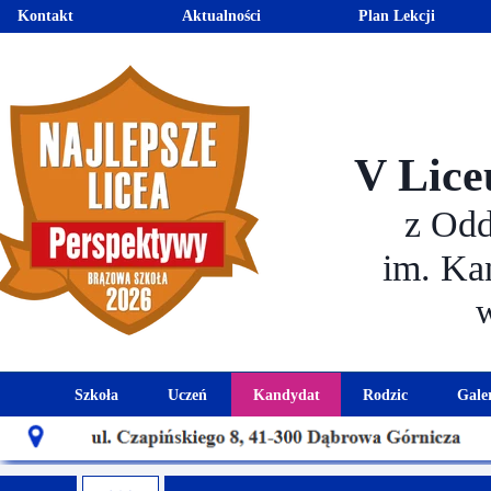
Kontakt
Aktualności
Plan Lekcji
V Lice
z Od
im. Ka
Szkoła
Uczeń
Kandydat
Rodzic
Gale
Historia szkoły
Kalendarz roku szkolnego
Aktualności dla kandydató
Harmonogram sp
Patron szkoły
Wymagania edukacyjne
Oferta edukacyjna
Rada 