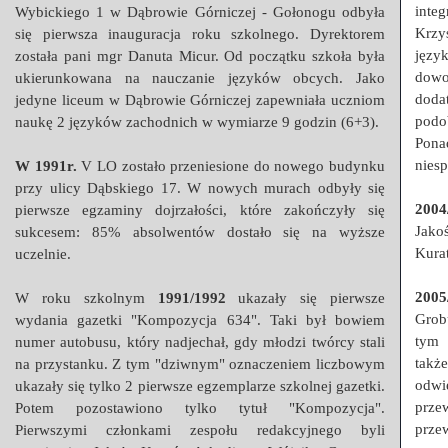
inte
Wybickiego 1 w Dąbrowie Górniczej - Gołonogu odbyła
Przerwy szkolne
Krzy
się pierwsza inauguracja roku szkolnego. Dyrektorem
języ
została pani mgr Danuta Micur. Od początku szkoła była
dowo
ukierunkowana na nauczanie języków obcych. Jako
dodat
jedyne liceum w Dąbrowie Górniczej zapewniała uczniom
podo
naukę 2 języków zachodnich w wymiarze 9 godzin (6+3).
Pona
niesp
W 1991r.
V LO zostało przeniesione do nowego budynku
przy ulicy Dąbskiego 17. W nowych murach odbyły się
2004
pierwsze egzaminy dojrzałości, które zakończyły się
Jako
sukcesem: 85% absolwentów dostało się na wyższe
Kura
uczelnie.
2005
W roku szkolnym
1991/1992
ukazały się pierwsze
Grob
wydania gazetki "Kompozycja 634". Taki był bowiem
tym 
numer autobusu, który nadjechał, gdy młodzi twórcy stali
takż
na przystanku. Z tym "dziwnym" oznaczeniem liczbowym
odw
ukazały się tylko 2 pierwsze egzemplarze szkolnej gazetki.
prze
Potem pozostawiono tylko tytuł "Kompozycja".
prze
Pierwszymi członkami zespołu redakcyjnego byli