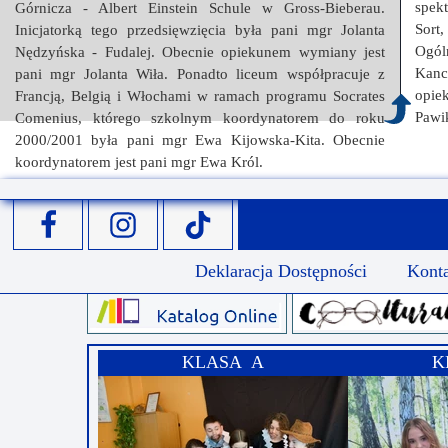
spek
Górnicza - Albert Einstein Schule w Gross-Bieberau.
Sor
Inicjatorką tego przedsięwzięcia była pani mgr Jolanta
Ogól
Nędzyńska - Fudalej. Obecnie opiekunem wymiany jest
Kanc
pani mgr Jolanta Wiła. Ponadto liceum współpracuje z
opie
Francją, Belgią i Włochami w ramach programu Socrates
Pawi
Comenius, którego szkolnym koordynatorem do roku
2000/2001 była pani mgr Ewa Kijowska-Kita. Obecnie
koordynatorem jest pani mgr Ewa Król.
Deklaracja Dostępności
Kont
KLASA A
K