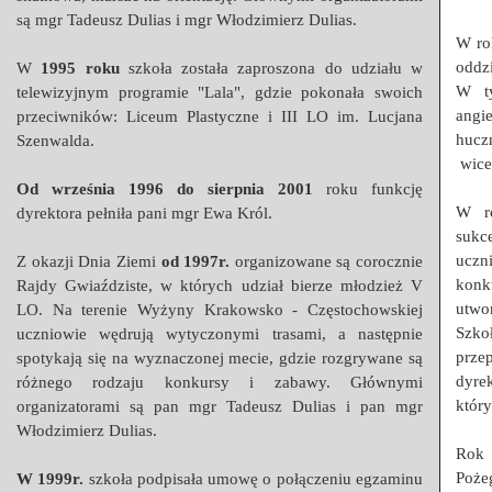
są mgr Tadeusz Dulias i mgr Włodzimierz Dulias.
W ro
oddz
W
1995 roku
szkoła została zaproszona do udziału w
W ty
telewizyjnym programie "Lala", gdzie pokonała swoich
angi
przeciwników: Liceum Plastyczne i III LO im. Lucjana
hucz
Szenwalda.
wice
Od września 1996 do sierpnia 2001
roku funkcję
W r
dyrektora pełniła pani mgr Ewa Król.
sukc
uczn
Z okazji Dnia Ziemi
od 1997r.
organizowane są corocznie
konk
Rajdy Gwiaździste, w których udział bierze młodzież V
utwo
LO. Na terenie Wyżyny Krakowsko - Częstochowskiej
Szko
uczniowie wędrują wytyczonymi trasami, a następnie
prze
spotykają się na wyznaczonej mecie, gdzie rozgrywane są
dyrek
różnego rodzaju konkursy i zabawy. Głównymi
który
organizatorami są pan mgr Tadeusz Dulias i pan mgr
Włodzimierz Dulias.
Ro
Poże
W 1999r.
szkoła podpisała umowę o połączeniu egzaminu