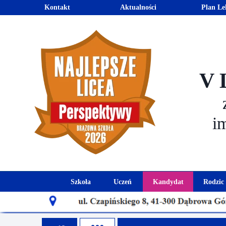
Kontakt
Aktualności
Plan Le
V 
i
Szkoła
Uczeń
Kandydat
Rodzic
Historia szkoły
Kalendarz roku szkolnego
Aktualności dla
Harmo
Patron szkoły
Wymagania edukacyjne
Oferta edu