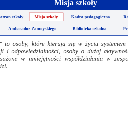
Misja szkoły
ncji językowych
 Psychologiczno-Pedagogiczna
Youth For Un
atron szkoły
Misja szkoły
Kadra pedagogiczna
Ra
rminy
Ubezpieczenie
Model Internation
Ambasador Zamoyskiego
Biblioteka szkolna
Pe
krutacji
Wycieczki mi
to osoby, które kierują się w życiu systemem 
moyski?
Wymiana pols
cji i odpowiedzialności, osoby o dużej aktywnoś
elektronicznej
Wymiana polsk
yposażone w umiejętności współdziałania w zesp
zi.