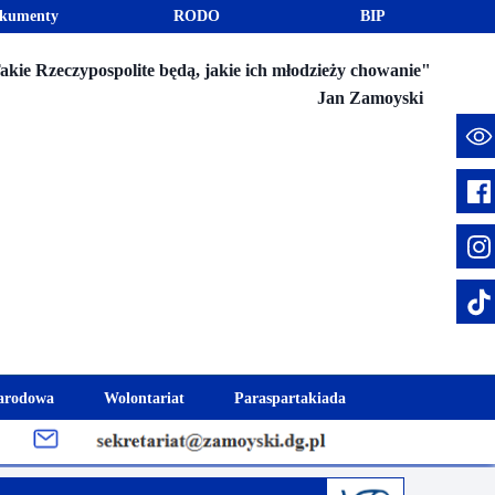
kumenty
RODO
BIP
akie Rzeczypospolite będą, jakie ich młodzieży chowanie"
Jan Zamoyski
e
arodowa
Wolontariat
Paraspartakiada
mus+
Akcje charytatywne
Fundusz Stypendialny "Jesteśmy 
week
Klub Wolontariusza "Jesteśmy z Wami"
Integracja szkolna