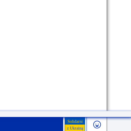
Solidarni
z Ukrainą