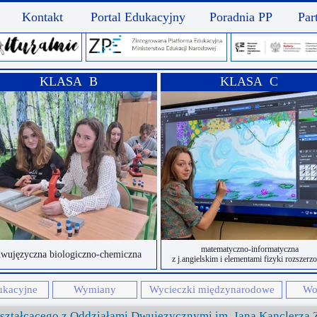
Kontakt
Portal Edukacyjny
Poradnia PP
Par
KLASA B
KLASA C
matematyczno-informatyczna
wujęzyczna biologiczno-chemiczna
z j.angielskim i elementami fizyki rozszerz
ukacyjne
Wymiany
Wycieczki międzynarodowe
Wol
kształcącego z Oddziałami Dwujęzycznymi im. Jana Kanclerza