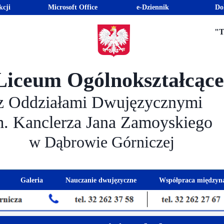
kcji
Microsoft Office
e-Dziennik
Do
"T
Liceum Ogólnokształcąc
z Oddziałami Dwujęzycznymi
m. Kanclerza Jana Zamoyskiego
w Dąbrowie Górniczej
Galeria
Nauczanie dwujęzyczne
Współpraca międzyn
 kandydatów
nogram spotkań z rodzicami
Kadra dwujęzyczna
Eras
kacyjna
Rada Rodziców
Euro