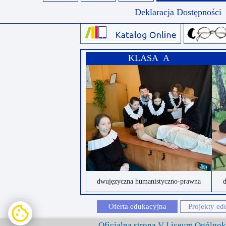
Deklaracja Dostępności
KLASA A
dwujęzyczna humanistyczno-prawna
d
Oferta edukacyjna
Projekty ed
Oficjalna strona V Liceum Ogólno