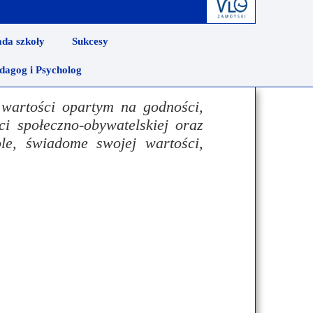
derstanding
Krwiodawstwo
Geneza i idea
da szkoły
Sukcesy
al Criminal Court
Młodzi Jałmużnicy
Edycje
dagog i Psycholog
ędzynarodowe
Szlachetna paczka
Puchar Prezydenta RP
wartości opartym na godności,
ko-niemiecka
WOŚP
ci społeczno-obywatelskiej oraz
o-portugalska
ole, świadome swojej wartości,