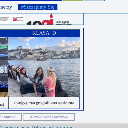
tnerzy
#Szczepimy Się
KLASA D
dwujęzyczna geograficzno-społeczna
onej
ontariat
Aktywności sportowe
 Zamoyskiego w Dąbrowie Górniczej