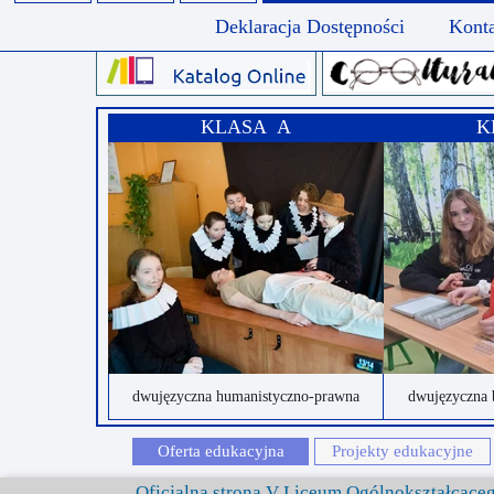
Deklaracja Dostępności
Kont
KLASA A
K
dwujęzyczna humanistyczno-prawna
dwujęzyczna 
Oferta edukacyjna
Projekty edukacyjne
Oficjalna strona V Liceum Ogólnokształcąc