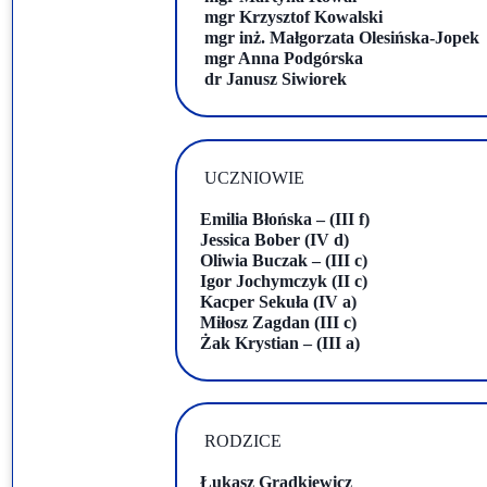
mgr Krzysztof Kowalski
Przerwy szkolne
mgr inż. Małgorzata Olesińska-Jopek
mgr Anna Podgórska
dr Janusz Siwiorek
UCZNIOWIE
Emilia Błońska – (III f)
Jessica Bober (IV d)
Oliwia Buczak – (III c)
Igor Jochymczyk (II c)
Kacper Sekuła (IV a)
Miłosz Zagdan (III c)
Żak Krystian – (III a)
RODZICE
Łukasz Grądkiewicz