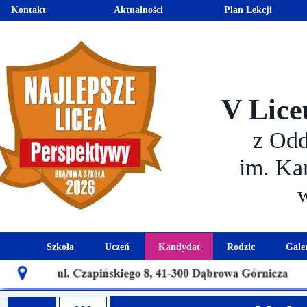
Kontakt
Aktualności
Plan Lekcji
V Lice
z Od
im. Ka
Szkoła
Uczeń
Kandydat
Rodzic
Gale
Historia szkoły
Kalendarz roku szkolnego
Aktualności dla kandydató
Harmonogram sp
Patron szkoły
Wymagania edukacyjne
Oferta edukacyjna
Rada 