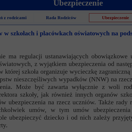
Ubezpieczenie
ncji językowych
 Psychologiczno-Pedagogiczna
Youth For Un
 z rodzicami
Rada Rodziców
Ubezpieczenie
rminy
Ubezpieczenie
Model Internation
w w szkołach i placówkach oświatowych na pod
krutacji
Wycieczki mi
moyski?
Wymiana pols
e ma regulacji ustanawiających obowiązkowe u
elektronicznej
Wymiana polsk
 oświatowych, z wyjątkiem ubezpieczenia od nas
 w której szkoła organizuje wycieczkę zagraniczną
stw nieszczęśliwych wypadków (NNW) na rzecz dz
enia. Może być zawarta wyłącznie z woli rod
rektora szkoły, jak również innych organów szk
w ubezpieczenia na rzecz uczniów. Także rady 
kichkolwiek umów, w tym umów ubezpieczeni
kole ubezpieczyć dziecko i od nich zależy przy
ty.