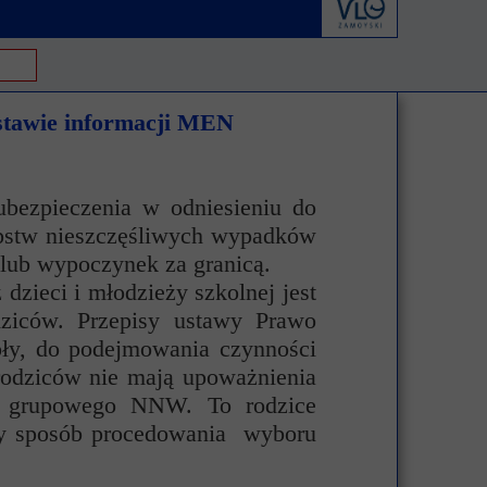
derstanding
Krwiodawstwo
Geneza i idea
al Criminal Court
Młodzi Jałmużnicy
Edycje
stawie informacji MEN
ędzynarodowe
Szlachetna paczka
Puchar Prezydenta RP
ko-niemiecka
WOŚP
bezpieczenia w odniesieniu do
o-portugalska
tępstw nieszczęśliwych wypadków
 lub wypoczynek za granicą.
ieci i młodzieży szkolnej jest
ziców. Przepisy ustawy Prawo
oły, do podejmowania czynności
rodziców nie mają upoważnienia
a grupowego NNW. To rodzice
jęty sposób procedowania wyboru