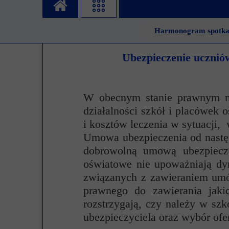
Misja szkoły
Egzaminy i sprawdziany
Sprawdzian kompete
Pomoc
Harmonogram spotkań
Kadra pedagogiczna
Matura
Ważne te
Ubezpieczenie ucznió
Rada Szkoły
Samorząd Szkolny
Regulamin re
Sukcesy
Wykaz podręczników
Dlaczego Za
W obecnym stanie prawnym ni
Edukator roku
Projekty edukacyjne
System rekrutacji 
działalności szkół i placówek
Ambasador Zamoyskiego
Rzecznik Praw Ucznia
i kosztów leczenia w sytuacji,
Umowa ubezpieczenia od następ
Biblioteka szkolna
mLegitymacja
dobrowolną umową ubezpiecz
Pedagog i Psycholog
Konkursy, wykłady
oświatowe nie upoważniają dy
związanych z zawieraniem umó
Doradca Zawodowy
prawnego do zawierania ja
Gabinet PZiPP
rozstrzygają, czy należy w sz
ubezpieczyciela oraz wybór ofer
Wyszukiwarka uczelni