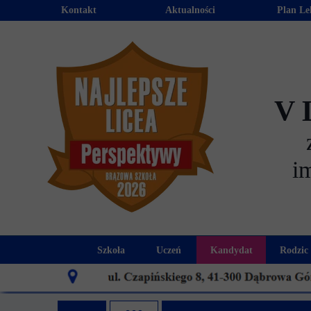
Kontakt
Aktualności
Plan Le
V 
i
Szkoła
Uczeń
Kandydat
Rodzic
Historia szkoły
Kalendarz roku szkolnego
Aktualności dla
Harmo
Patron szkoły
Wymagania edukacyjne
Oferta edu