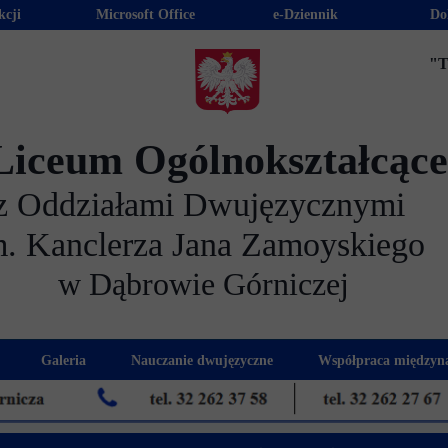
kcji
Microsoft Office
e-Dziennik
Do
"T
Liceum Ogólnokształcąc
z Oddziałami Dwujęzycznymi
m. Kanclerza Jana Zamoyskiego
w Dąbrowie Górniczej
Galeria
Nauczanie dwujęzyczne
Współpraca międzyn
 kandydatów
nogram spotkań z rodzicami
Kadra dwujęzyczna
Eras
kacyjna
Rada Rodziców
Euro