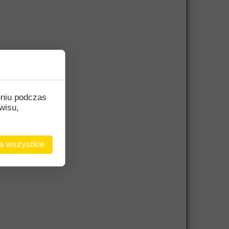
eniu podczas
wisu,
a wszystkie