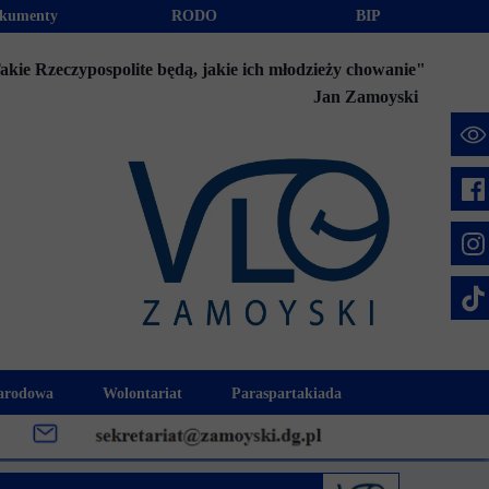
kumenty
RODO
BIP
akie Rzeczypospolite będą, jakie ich młodzieży chowanie"
Jan Zamoyski
e
arodowa
Wolontariat
Paraspartakiada
mus+
Akcje charytatywne
Fundusz Stypendialny "Jesteśmy 
week
Klub Wolontariusza "Jesteśmy z Wami"
Integracja szkolna