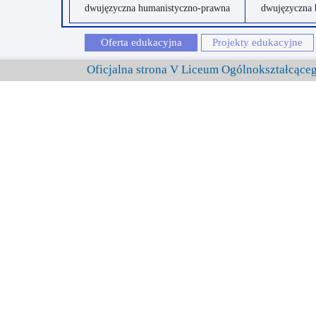
dwujęzyczna humanistyczno-prawna
dwujęzyczna 
Oferta edukacyjna
Projekty edukacyjne
Oficjalna strona V Liceum Ogólnokształcąc