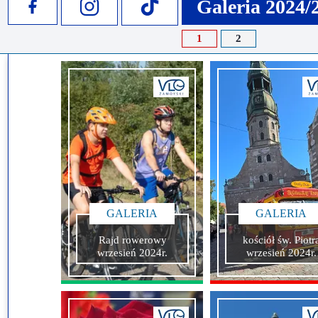
Galeria 2024/
Misja szkoły
Egzaminy i sprawdziany
Sprawdzian kompetencji język
Pomoc Psycholog
1
2
Kadra pedagogiczna
Matura
Ważne terminy
Ubezp
Rada Szkoły
Samorząd Szkolny
Regulamin rekrutacji
Sukcesy
Wykaz podręczników
Dlaczego Zamoyski?
Edukator roku
Projekty edukacyjne
System rekrutacji elektronicz
Ambasador Zamoyskiego
Rzecznik Praw Ucznia
Biblioteka szkolna
mLegitymacja
GALERIA
GALERIA
Pedagog i Psycholog
Konkursy, wykłady
Rajd rowerowy
kościół św. Piotr
Doradca Zawodowy
wrzesień 2024r.
wrzesień 2024r.
Gabinet PZiPP
Wyszukiwarka uczelni