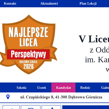
Kontakt
Aktualności
Plan Lekcji
V Lice
z Od
im. Ka
Szkoła
Uczeń
Kandydat
Rodzic
Gale
Historia szkoły
Kalendarz roku szkolnego
Aktualności dla kandydató
Harmonogram sp
Patron szkoły
Wymagania edukacyjne
Oferta edukacyjna
Rada 