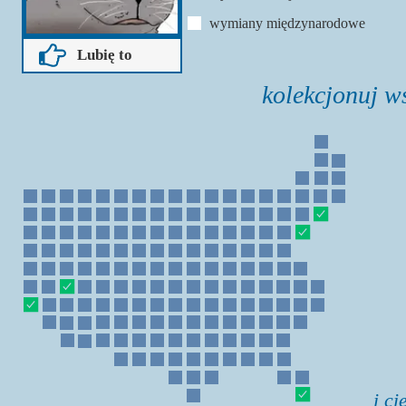
wymiany międzynarodowe
Lubię to
kolekcjonuj 
i ci