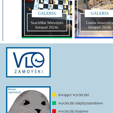
GALERIA
GALERIA
SzachMat Wiewiórki
Giełda minerałó
listopad 2024r.
listopad 2024r.
Bożydar
Jagielończyk
trwające wycieczki
wycieczki międzynarodowe
wycieczki krajowe