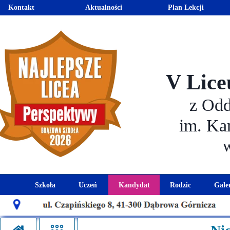
Kontakt
Aktualności
Plan Lekcji
V Lice
z Od
im. Ka
Szkoła
Uczeń
Kandydat
Rodzic
Gale
Historia szkoły
Kalendarz roku szkolnego
Aktualności dla kandydató
Harmonogram sp
Patron szkoły
Wymagania edukacyjne
Oferta edukacyjna
Rada 