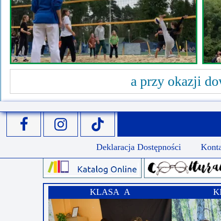
a przy okazji d
Deklaracja Dostępności
Kont
KLASA A
K