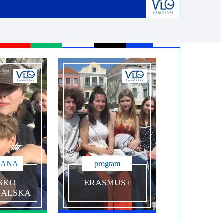
derstanding
Krwiodawstwo
Geneza i idea
al Criminal Court
Młodzi Jałmużnicy
Edycje
ędzynarodowe
Szlachetna paczka
Puchar Prezydenta RP
ko-niemiecka
WOŚP
o-portugalska
IANA
program
SKO
ERASMUS
+
GALSKA