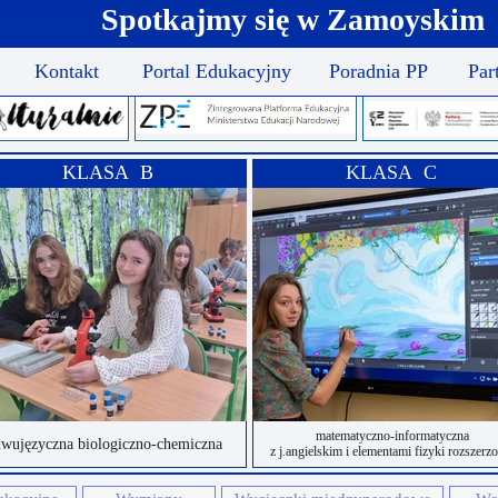
Spotkajmy się w Zamoyskim
Kontakt
Portal Edukacyjny
Poradnia PP
Par
KLASA B
KLASA C
matematyczno-informatyczna
wujęzyczna biologiczno-chemiczna
z j.angielskim i elementami fizyki rozszerz