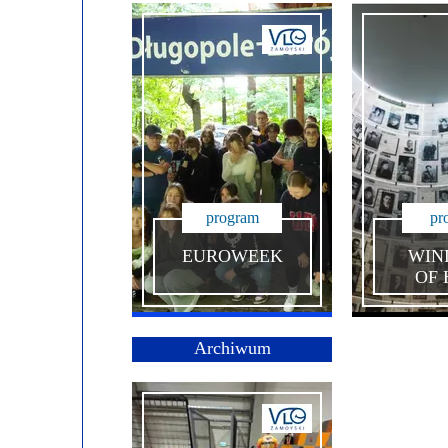
Przerwy szkolne
program
pr
EUROWEEK
WIN
OF 
Archiwum