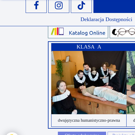
Deklaracja Dostępności
KLASA A
dwujęzyczna humanistyczno-prawna
d