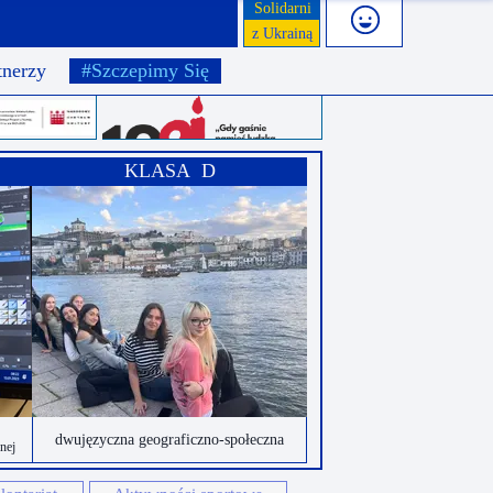
Solidarni
z Ukrainą
tnerzy
#Szczepimy Się
KLASA D
dwujęzyczna geograficzno-społeczna
onej