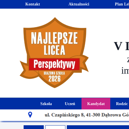
Kontakt
Aktualności
Plan Le
V 
i
Szkoła
Uczeń
Kandydat
Rodzic
Historia szkoły
Kalendarz roku szkolnego
Aktualności dla
Harmo
Patron szkoły
Wymagania edukacyjne
Oferta edu