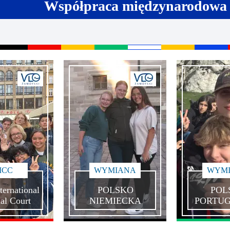
Współpraca międzynarodowa
ncji językowych
 Psychologiczno-Pedagogiczna
Youth For Un
rminy
Ubezpieczenie
Model Internation
krutacji
Wycieczki mi
moyski?
Wymiana pols
elektronicznej
Wymiana polsk
ICC
WYMIANA
WYM
ternational
POLSKO
POL
al Court
NIEMIECKA
PORTU