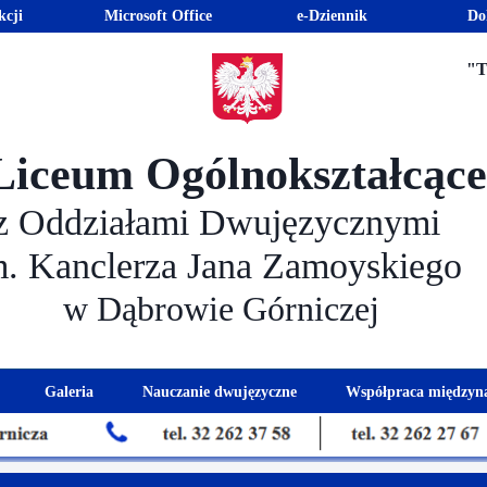
kcji
Microsoft Office
e-Dziennik
Do
"T
Liceum Ogólnokształcąc
z Oddziałami Dwujęzycznymi
m. Kanclerza Jana Zamoyskiego
w Dąbrowie Górniczej
Galeria
Nauczanie dwujęzyczne
Współpraca międzyn
 kandydatów
nogram spotkań z rodzicami
Kadra dwujęzyczna
Eras
kacyjna
Rada Rodziców
Euro