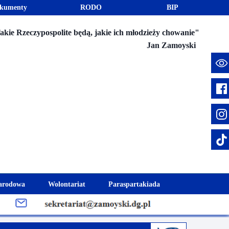
kumenty
RODO
BIP
akie Rzeczypospolite będą, jakie ich młodzieży chowanie"
Jan Zamoyski
e
arodowa
Wolontariat
Paraspartakiada
mus+
Akcje charytatywne
Fundusz Stypendialny "Jesteśmy 
week
Klub Wolontariusza "Jesteśmy z Wami"
Integracja szkolna