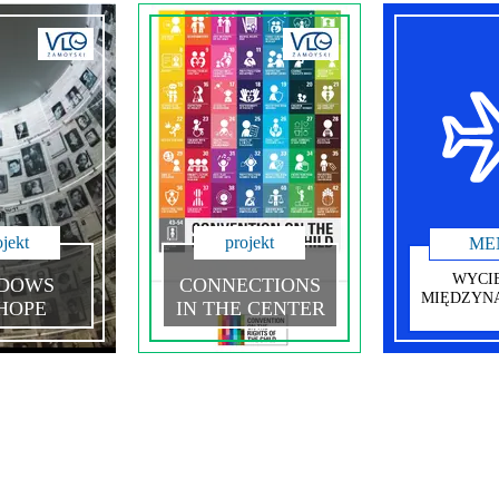
ojekt
projekt
ME
WYCI
DOWS
CONNECTIONS
MIĘDZYN
HOPE
IN THE CENTER