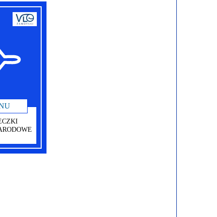
NU
ECZKI
ARODOWE