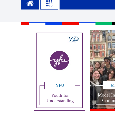
Misja szkoły
Egzaminy i sprawdziany
Sprawdzian kompete
Pomoc
Kadra pedagogiczna
Matura
Ważne te
Rada Szkoły
Samorząd Szkolny
Regulamin re
Sukcesy
Wykaz podręczników
Dlaczego Za
Edukator roku
Projekty edukacyjne
System rekrutacji 
Ambasador Zamoyskiego
Rzecznik Praw Ucznia
Biblioteka szkolna
mLegitymacja
Pedagog i Psycholog
Konkursy, wykłady
M
YFU
Doradca Zawodowy
Model In
Youth for
Crimin
Understanding
Gabinet PZiPP
Wyszukiwarka uczelni