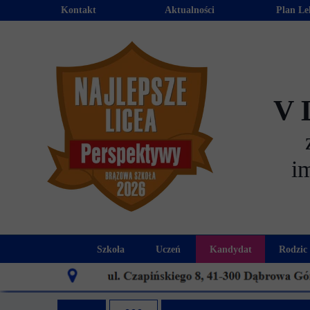
Kontakt
Aktualności
Plan Le
V 
i
Szkoła
Uczeń
Kandydat
Rodzic
Historia szkoły
Kalendarz roku szkolnego
Aktualności dla
Harmo
Patron szkoły
Wymagania edukacyjne
Oferta edu