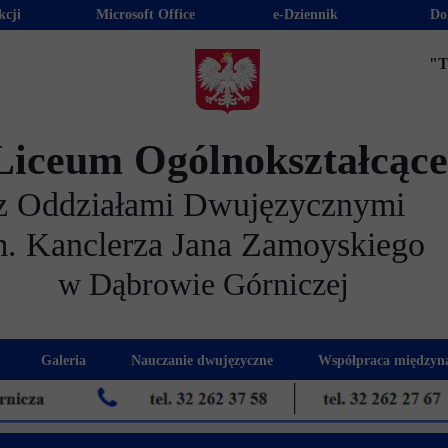
kcji
Microsoft Office
e-Dziennik
Do
"T
Liceum Ogólnokształcąc
z Oddziałami Dwujęzycznymi
m. Kanclerza Jana Zamoyskiego
w Dąbrowie Górniczej
Galeria
Nauczanie dwujęzyczne
Współpraca międzyn
 kandydatów
nogram spotkań z rodzicami
Kadra dwujęzyczna
Eras
kacyjna
Rada Rodziców
Euro