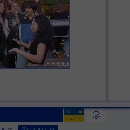
Solidarni
z Ukrainą
tnerzy
#Szczepimy Się