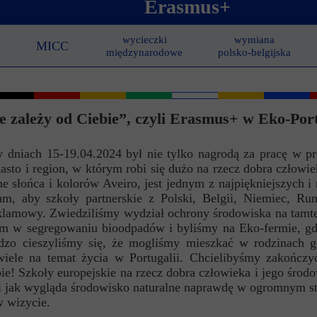
Erasmus+
ncji językowych
 Psychologiczno-Pedagogiczna
Youth For Un
wycieczki
wymiana
MICC
rminy
Ubezpieczenie
Model Internation
międzynarodowe
polsko-belgijska
krutacji
Wycieczki mi
moyski?
Wymiana pols
e zależy od Ciebie”, czyli Erasmus+ w Eko-Port
elektronicznej
Wymiana polsk
 w dniach 15-19.04.2024 był nie tylko nagrodą za pracę w p
sto i region, w którym robi się dużo na rzecz dobra człowie
e słońca i kolorów Aveiro, jest jednym z najpiękniejszych i
am, aby szkoły partnerskie z Polski, Belgii, Niemiec, R
reklamowy. Zwiedziliśmy wydział ochrony środowiska na tamt
erem w segregowaniu bioodpadów i byliśmy na Eko-fermie, gd
dzo cieszyliśmy się, że mogliśmy mieszkać w rodzinach g
iele na temat życia w Portugalii. Chcielibyśmy zakończy
ie! Szkoły europejskie na rzecz dobra człowieka i jego środ
m i jak wygląda środowisko naturalne naprawdę w ogromnym st
w wizycie.