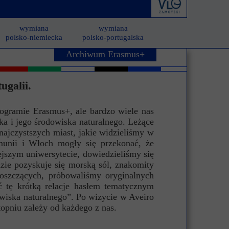
derstanding
Krwiodawstwo
Geneza i idea
wymiana
wymiana
al Criminal Court
Młodzi Jałmużnicy
Edycje
polsko-niemiecka
polsko-portugalska
Archiwum Erasmus+
ędzynarodowe
Szlachetna paczka
Puchar Prezydenta RP
ko-niemiecka
WOŚP
ugalii.
o-portugalska
rogramie Erasmus+, ale bardzo wiele nas
ka i jego środowiska naturalnego. Leżące
 najczystszych miast, jakie widzieliśmy w
umunii i Włoch mogły się przekonać, że
ejszym uniwersytecie, dowiedzieliśmy się
zie pozyskuje się morską sól, znakomity
oszczących, próbowaliśmy oryginalnych
ć tę krótką relacje hasłem tematycznym
owiska naturalnego”. Po wizycie w Aveiro
opniu zależy od każdego z nas.