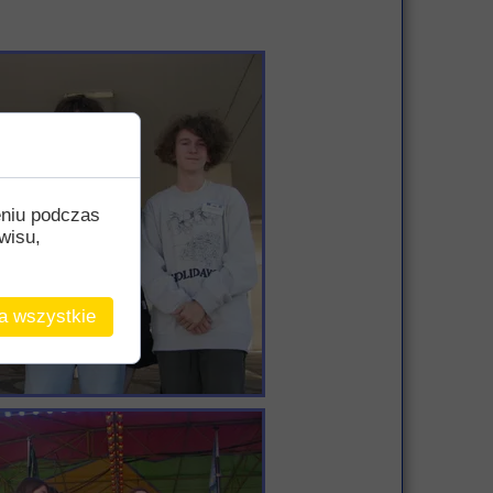
eniu podczas
wisu,
a wszystkie