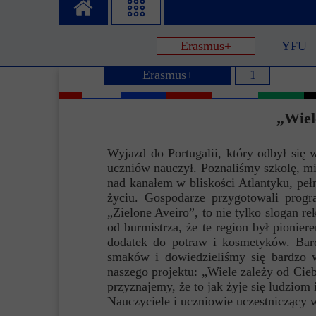
Misja szkoły
Egzaminy i sprawdziany
Sprawdzian kompete
Pomoc
Erasmus+
YFU
Kadra pedagogiczna
Matura
Ważne te
Erasmus+
1
Rada Szkoły
Samorząd Szkolny
Regulamin re
Sukcesy
Wykaz podręczników
Dlaczego Za
„Wiel
Edukator roku
Projekty edukacyjne
System rekrutacji 
Wyjazd do Portugalii, który odbył się
Ambasador Zamoyskiego
Rzecznik Praw Ucznia
uczniów nauczył. Poznaliśmy szkolę, mia
nad kanałem w bliskości Atlantyku, pełn
Biblioteka szkolna
mLegitymacja
życiu. Gospodarze przygotowali progr
„Zielone Aveiro”, to nie tylko slogan 
Pedagog i Psycholog
Konkursy, wykłady
od burmistrza, że te region był pioni
dodatek do potraw i kosmetyków. Bar
Doradca Zawodowy
smaków i dowiedzieliśmy się bardzo w
naszego projektu: „Wiele zależy od Cieb
Gabinet PZiPP
przyznajemy, że to jak żyje się ludzio
Nauczyciele i uczniowie uczestniczący 
Wyszukiwarka uczelni