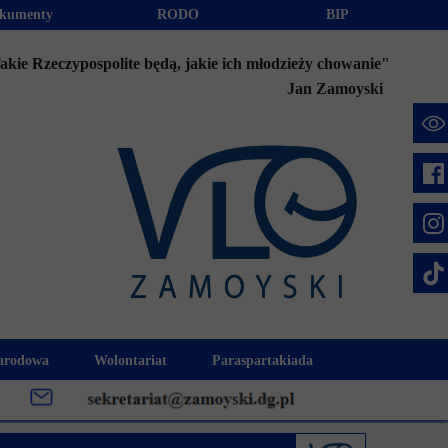
kumenty
RODO
BIP
akie Rzeczypospolite będą, jakie ich młodzieży chowanie"
Jan Zamoyski
e
arodowa
Wolontariat
Paraspartakiada
mus+
Akcje charytatywne
Fundusz Stypendialny "Jesteśmy 
week
Klub Wolontariusza "Jesteśmy z Wami"
Integracja szkolna