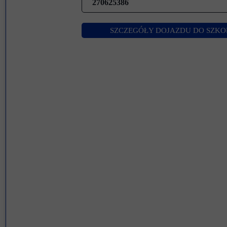
270625386
SZCZEGÓŁY DOJAZDU DO SZKO