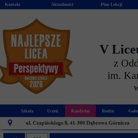
Kontakt
Aktualności
Plan Lekcji
V Lice
z Od
im. Ka
Szkoła
Uczeń
Kandydat
Rodzic
Gale
Historia szkoły
Kalendarz roku szkolnego
Aktualności dla kandydató
Harmonogram sp
Patron szkoły
Wymagania edukacyjne
Oferta edukacyjna
Rada 