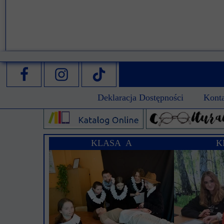
Deklaracja Dostępności
Kont
KLASA A
K