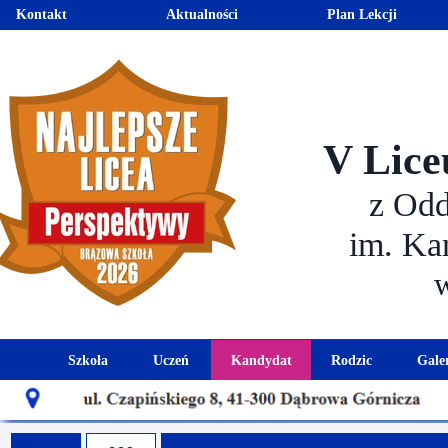
Kontakt
Aktualności
Plan Lekcji
V Lice
z Od
im. Ka
Szkoła
Uczeń
Kandydat
Rodzic
Gale
Historia szkoły
Kalendarz roku szkolnego
Aktualności dla kandydató
Harmonogram sp
Patron szkoły
Wymagania edukacyjne
Oferta edukacyjna
Rada 