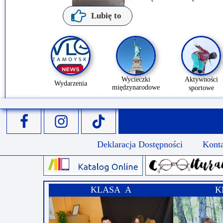
P. Kochanowska
Lubię to
Wycieczki
Aktywności
Wydarzenia
międzynarodowe
sportowe
Deklaracja Dostępności
Kont
KLASA A
K