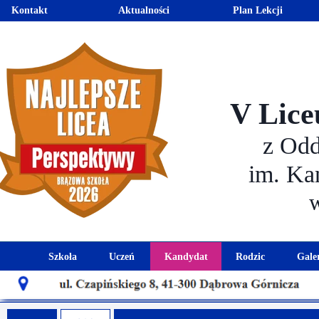
Kontakt
Aktualności
Plan Lekcji
V Lice
z Od
im. Ka
Szkoła
Uczeń
Kandydat
Rodzic
Gale
Historia szkoły
Kalendarz roku szkolnego
Aktualności dla kandydató
Harmonogram sp
Patron szkoły
Wymagania edukacyjne
Oferta edukacyjna
Rada 