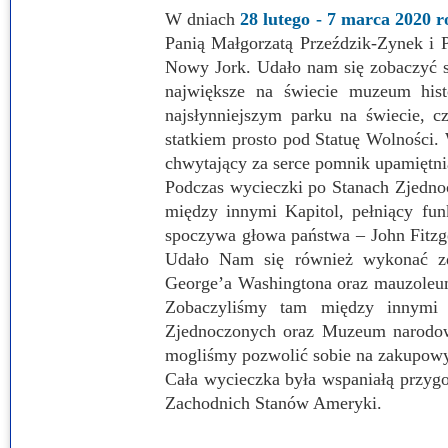
W dniach
28 lutego - 7 marca 2020 
Przerwy szkolne
Panią Małgorzatą Przeździk-Zynek i
Nowy Jork. Udało nam się zobaczyć sł
największe na świecie muzeum his
najsłynniejszym parku na świecie, c
statkiem prosto pod Statuę Wolności.
chwytający za serce pomnik upamiętni
Podczas wycieczki po Stanach Zjedno
między innymi Kapitol, pełniący fu
spoczywa głowa państwa – John Fitzg
Udało Nam się również wykonać zd
George’a Washingtona oraz mauzoleum 
Zobaczyliśmy tam między innymi 
Zjednoczonych oraz Muzeum narodowe
mogliśmy pozwolić sobie na zakupowy
Cała wycieczka była wspaniałą przygo
Zachodnich Stanów Ameryki.