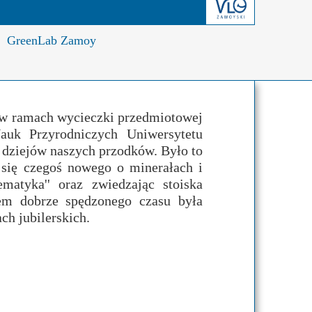
derstanding
Krwiodawstwo
Geneza i idea
GreenLab Zamoy
al Criminal Court
Młodzi Jałmużnicy
Edycje
ędzynarodowe
Szlachetna paczka
Puchar Prezydenta RP
ko-niemiecka
WOŚP
 w ramach wycieczki przedmiotowej
auk Przyrodniczych Uniwersytetu
o-portugalska
 dziejów naszych przodków. Było to
 się czegoś nowego o minerałach i
ematyka'' oraz zwiedzając stoiska
iem dobrze spędzonego czasu była
h jubilerskich.