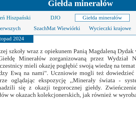
Giełda minerałów
ncji językowych
 Psychologiczno-Pedagogiczna
Youth For Un
eń Hiszpański
DJO
Giełda minerałów
rminy
Ubezpieczenie
Model Internation
ierwszych
SzachMat Wiewiórki
Wycieczki krajowe
krutacji
Wycieczki mi
stopad 2024
moyski?
Wymiana pols
szej szkoły wraz z opiekunem Panią Magdaleną Dydak
 Giełdę Minerałów zorganizowaną przez Wydział N
elektronicznej
Wymiana polsk
zestnicy mieli okazję pogłębić swoją wiedzę na temat
dzy Ewą na nami''. Uczniowie mogli też dowiedzieć
rze oglądając ekspozycję ,,Minerały świata - syst
adzili się z okazji tegorocznej giełdy. Zwieńczen
ów w okazach kolekcjonerskich, jak również w wyrobac