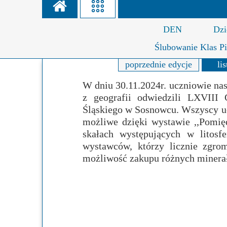
Misja szkoły
Egzaminy i sprawdziany
Sprawdzian kompete
Pomoc
DEN
Dzi
Kadra pedagogiczna
Matura
Ważne te
Ślubowanie Klas P
Rada Szkoły
Samorząd Szkolny
Regulamin re
poprzednie edycje
li
Sukcesy
Wykaz podręczników
Dlaczego Za
W dniu 30.11.2024r. uczniowie na
z geografii odwiedzili LXVIII
Edukator roku
Projekty edukacyjne
System rekrutacji 
Śląskiego w Sosnowcu. Wszyscy uc
Ambasador Zamoyskiego
Rzecznik Praw Ucznia
możliwe dzięki wystawie ,,Pomię
skałach występujących w litosfe
Biblioteka szkolna
mLegitymacja
wystawców, którzy licznie zgrom
możliwość zakupu różnych minerał
Pedagog i Psycholog
Konkursy, wykłady
Doradca Zawodowy
Gabinet PZiPP
Wyszukiwarka uczelni