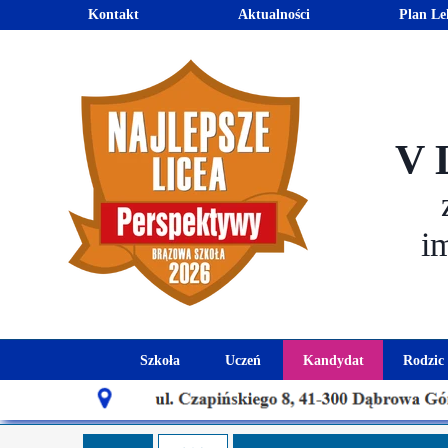
Kontakt
Aktualności
Plan Le
V 
i
Szkoła
Uczeń
Kandydat
Rodzic
Historia szkoły
Kalendarz roku szkolnego
Aktualności dla
Harmo
Patron szkoły
Wymagania edukacyjne
Oferta edu