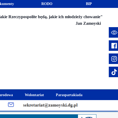
kumenty
RODO
BIP
akie Rzeczypospolite będą, jakie ich młodzieży chowanie"
Jan Zamoyski
e
arodowa
Wolontariat
Paraspartakiada
mus+
Akcje charytatywne
Fundusz Stypendialny "Jesteśmy 
week
Klub Wolontariusza "Jesteśmy z Wami"
Integracja szkolna