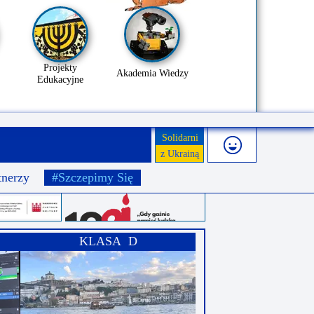
Projekty
Akademia Wiedzy
Edukacyjne
Solidarni
z Ukrainą
tnerzy
#Szczepimy Się
KLASA D