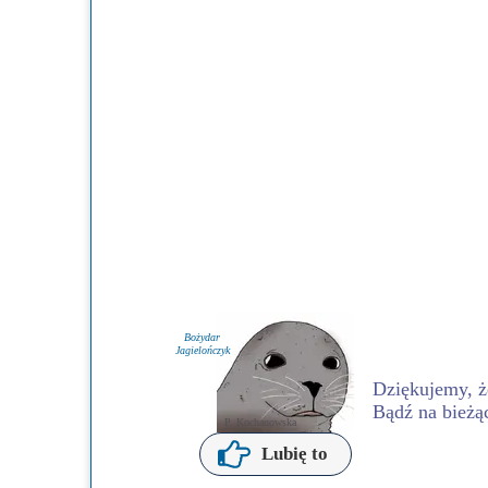
Przerwy szkolne
Bożydar
Jagielończyk
Dziękujemy, że
Bądź na bieżą
P. Kochanowska
Lubię to