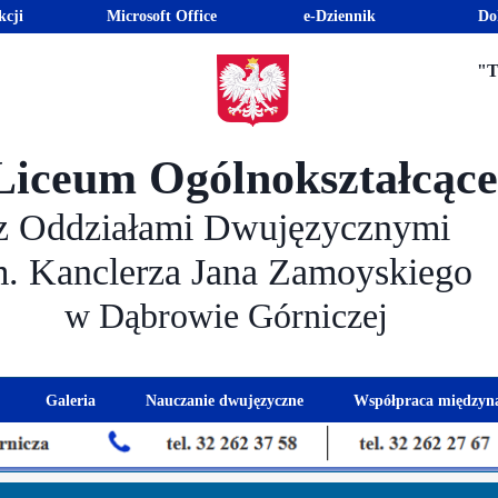
kcji
Microsoft Office
e-Dziennik
Do
"T
Liceum Ogólnokształcąc
z Oddziałami Dwujęzycznymi
m. Kanclerza Jana Zamoyskiego
w Dąbrowie Górniczej
Galeria
Nauczanie dwujęzyczne
Współpraca międzyn
 kandydatów
nogram spotkań z rodzicami
Kadra dwujęzyczna
Eras
kacyjna
Rada Rodziców
Euro