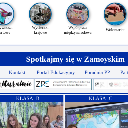
ywności
Wycieczki
Współpraca
Wolontariat
ortowe
krajowe
międzynarodowa
Spotkajmy się w Zamoyskim
Kontakt
Portal Edukacyjny
Poradnia PP
Par
KLASA B
KLASA C