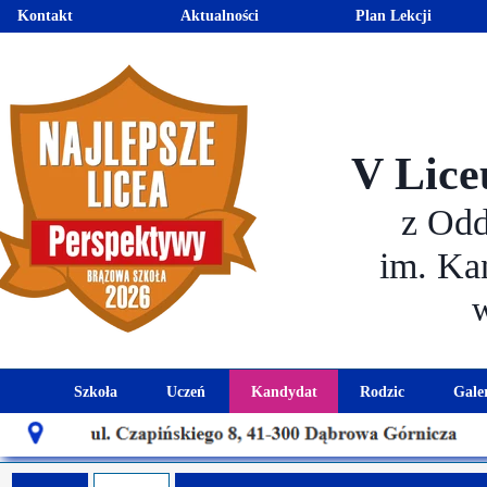
Kontakt
Aktualności
Plan Lekcji
V Lice
z Od
im. Ka
Szkoła
Uczeń
Kandydat
Rodzic
Gale
Historia szkoły
Kalendarz roku szkolnego
Aktualności dla kandydató
Harmonogram sp
Patron szkoły
Wymagania edukacyjne
Oferta edukacyjna
Rada 