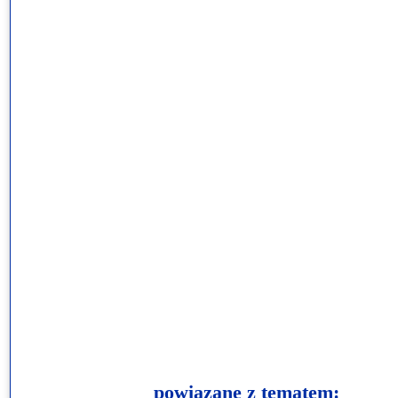
Przerwy szkolne
powiązane z tematem: