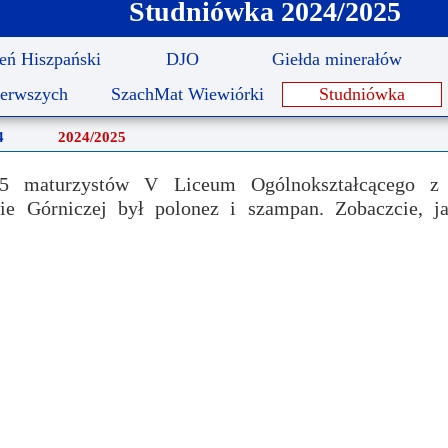
Studniówka 2024/2025
ncji językowych
 Psychologiczno-Pedagogiczna
Youth For Un
eń Hiszpański
DJO
Giełda minerałów
rminy
Ubezpieczenie
Model Internation
ierwszych
SzachMat Wiewiórki
Studniówka
krutacji
Wycieczki mi
4
2024/2025
moyski?
Wymiana pols
25 maturzystów V Liceum Ogólnokształcącego z
elektronicznej
Wymiana polsk
 Górniczej był polonez i szampan. Zobaczcie, jak