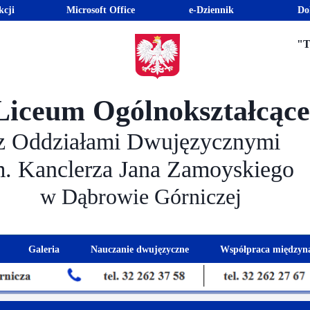
kcji
Microsoft Office
e-Dziennik
Do
"T
Liceum Ogólnokształcąc
z Oddziałami Dwujęzycznymi
m. Kanclerza Jana Zamoyskiego
w Dąbrowie Górniczej
Galeria
Nauczanie dwujęzyczne
Współpraca międzyn
 kandydatów
nogram spotkań z rodzicami
Kadra dwujęzyczna
Eras
kacyjna
Rada Rodziców
Euro