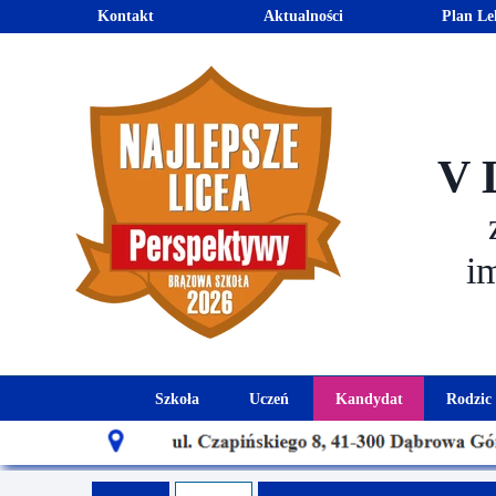
Kontakt
Aktualności
Plan Le
V 
i
Szkoła
Uczeń
Kandydat
Rodzic
Historia szkoły
Kalendarz roku szkolnego
Aktualności dla
Harmo
Patron szkoły
Wymagania edukacyjne
Oferta edu