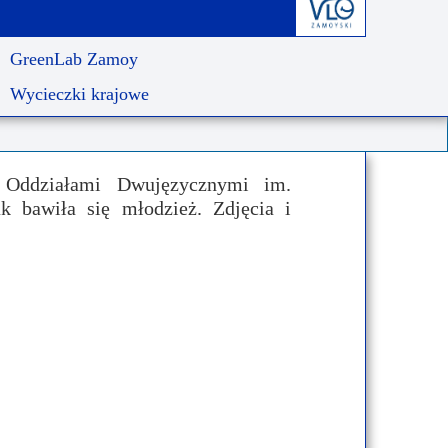
derstanding
Krwiodawstwo
Geneza i idea
GreenLab Zamoy
al Criminal Court
Młodzi Jałmużnicy
Edycje
Wycieczki krajowe
ędzynarodowe
Szlachetna paczka
Puchar Prezydenta RP
ko-niemiecka
WOŚP
 Oddziałami Dwujęzycznymi im.
o-portugalska
 bawiła się młodzież. Zdjęcia i