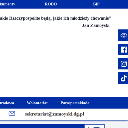
kumenty
RODO
BIP
akie Rzeczypospolite będą, jakie ich młodzieży chowanie"
Jan Zamoyski
e
arodowa
Wolontariat
Paraspartakiada
mus+
Akcje charytatywne
Fundusz Stypendialny "Jesteśmy 
week
Klub Wolontariusza "Jesteśmy z Wami"
Integracja szkolna