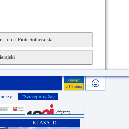
 foto.: Piotr Sobierajski
ierajski
Solidarni
z Ukrainą
tnerzy
#Szczepimy Się
KLASA D