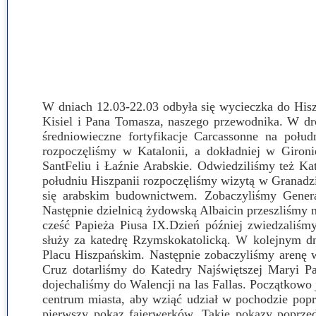
Przerwy szkolne
W dniach 12.03-22.03 odbyła się wycieczka do Hisz
Kisiel i Pana Tomasza, naszego przewodnika. W dro
średniowieczne fortyfikacje Carcassonne na połu
rozpoczęliśmy w Katalonii, a dokładniej w Giron
SantFeliu i Łaźnie Arabskie. Odwiedziliśmy też Ka
południu Hiszpanii rozpoczęliśmy wizytą w Granad
się arabskim budownictwem. Zobaczyliśmy Generali
Następnie dzielnicą żydowską Albaicin przeszliśmy 
cześć Papieża Piusa IX.Dzień później zwiedzaliśm
służy za katedrę Rzymskokatolicką. W kolejnym dni
Placu Hiszpańskim. Następnie zobaczyliśmy arenę w
Cruz dotarliśmy do Katedry Najświętszej Maryi P
dojechaliśmy do Walencji na las Fallas. Początkowo
centrum miasta, aby wziąć udział w pochodzie popr
pierwszy pokaz fajerwerków. Takie pokazy poprzed