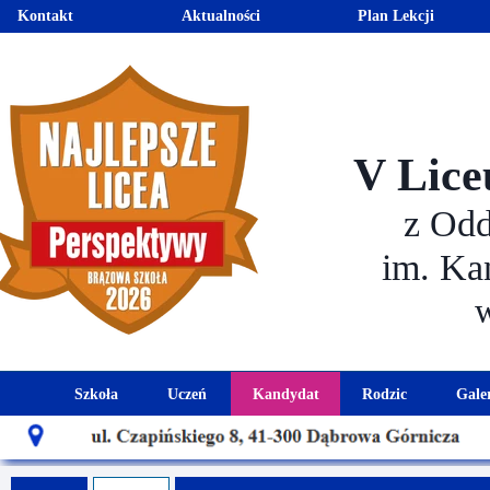
Kontakt
Aktualności
Plan Lekcji
V Lice
z Od
im. Ka
Szkoła
Uczeń
Kandydat
Rodzic
Gale
Historia szkoły
Kalendarz roku szkolnego
Aktualności dla kandydató
Harmonogram sp
Patron szkoły
Wymagania edukacyjne
Oferta edukacyjna
Rada 