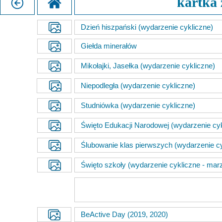
kartka 
Misja szkoły
Egzaminy i sprawdziany
Sprawdzian kompetencji język
Pomoc Psycholog
Dzień hiszpański (wydarzenie cykliczne)
Kadra pedagogiczna
Matura
Ważne terminy
Ubezp
Giełda minerałów
Rada Szkoły
Samorząd Szkolny
Regulamin rekrutacji
Mikołajki, Jasełka (wydarzenie cykliczne)
Sukcesy
Wykaz podręczników
Dlaczego Zamoyski?
Niepodległa (wydarzenie cykliczne)
Edukator roku
Projekty edukacyjne
System rekrutacji elektronicz
Studniówka (wydarzenie cykliczne)
Ambasador Zamoyskiego
Rzecznik Praw Ucznia
Święto Edukacji Narodowej (wydarzenie cykl
Biblioteka szkolna
mLegitymacja
Ślubowanie klas pierwszych (wydarzenie cy
Pedagog i Psycholog
Konkursy, wykłady
Święto szkoły (wydarzenie cykliczne - mar
Doradca Zawodowy
Gabinet PZiPP
Wyszukiwarka uczelni
BeActive Day (2019, 2020)