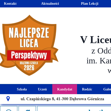
Kontakt
Aktualności
Plan Lekcji
V Lice
z Od
im. Ka
Szkoła
Uczeń
Kandydat
Rodzic
Gale
Historia szkoły
Kalendarz roku szkolnego
Aktualności dla kandydató
Harmonogram sp
Patron szkoły
Wymagania edukacyjne
Oferta edukacyjna
Rada 