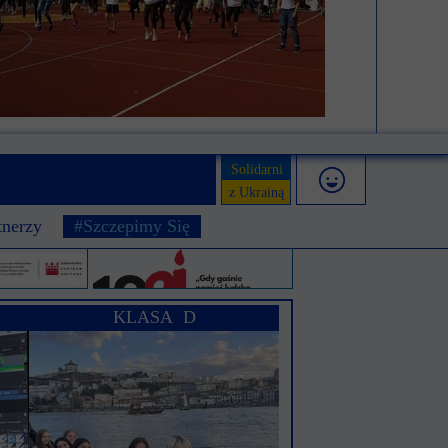
Solidarni
z Ukrainą
tnerzy
#Szczepimy Się
KLASA D