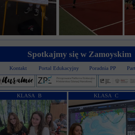
Spotkajmy się w Zamoyskim
Kontakt
Portal Edukacyjny
Poradnia PP
Par
KLASA B
KLASA C