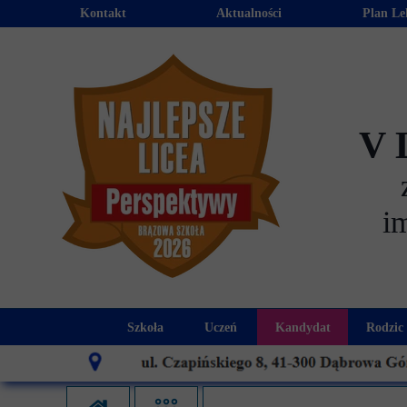
Kontakt
Aktualności
Plan Le
V 
i
Szkoła
Uczeń
Kandydat
Rodzic
Historia szkoły
Kalendarz roku szkolnego
Aktualności dla
Harmo
Patron szkoły
Wymagania edukacyjne
Oferta edu