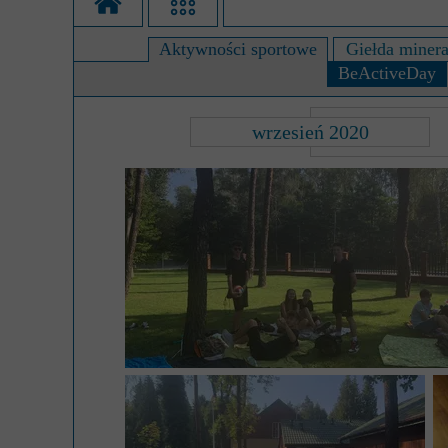
Misja szkoły
Egzaminy i sprawdziany
Sprawdzian kompete
Pomoc
Aktywności sportowe
Giełda miner
Kadra pedagogiczna
Matura
BeActiveDay
Ważne te
Rada Szkoły
Samorząd Szkolny
Regulamin re
wrzesień 2020
Sukcesy
Wykaz podręczników
Dlaczego Za
Edukator roku
Projekty edukacyjne
System rekrutacji 
Ambasador Zamoyskiego
Rzecznik Praw Ucznia
Biblioteka szkolna
mLegitymacja
Pedagog i Psycholog
Konkursy, wykłady
Doradca Zawodowy
Gabinet PZiPP
Wyszukiwarka uczelni