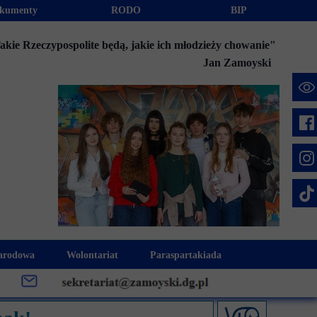
kumenty
RODO
BIP
akie Rzeczypospolite będą, jakie ich młodzieży chowanie"
Jan Zamoyski
e
arodowa
Wolontariat
Paraspartakiada
mus+
Akcje charytatywne
Fundusz Stypendialny "Jesteśmy 
week
Klub Wolontariusza "Jesteśmy z Wami"
Integracja szkolna