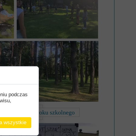
eniu podczas
wisu,
kalendarz roku szkolnego
a wszystkie