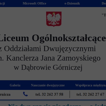
kcji
Microsoft Office
e-Dziennik
Do
"T
Liceum Ogólnokształcąc
z Oddziałami Dwujęzycznymi
m. Kanclerza Jana Zamoyskiego
w Dąbrowie Górniczej
Galeria
Nauczanie dwujęzyczne
Współpraca międzyn
 kandydatów
nogram spotkań z rodzicami
Kadra dwujęzyczna
Eras
kacyjna
Rada Rodziców
Euro