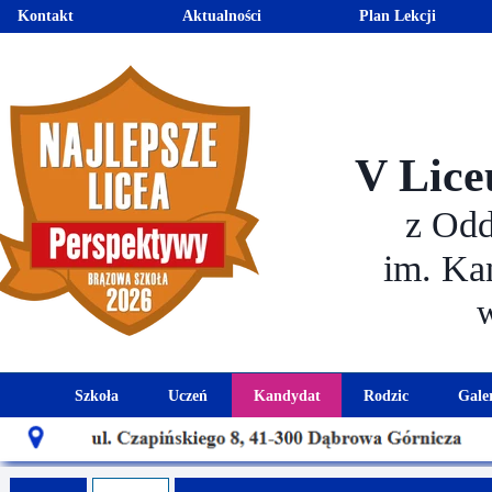
Kontakt
Aktualności
Plan Lekcji
V Lice
z Od
im. Ka
Szkoła
Uczeń
Kandydat
Rodzic
Gale
Historia szkoły
Kalendarz roku szkolnego
Aktualności dla kandydató
Harmonogram sp
Patron szkoły
Wymagania edukacyjne
Oferta edukacyjna
Rada 