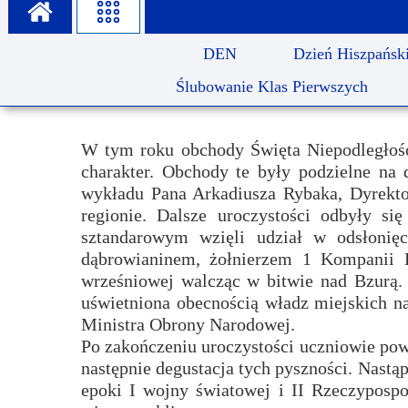
Misja szkoły
Egzaminy i sprawdziany
Sprawdzian kompetencji język
Pomoc Psycholog
DEN
Dzień Hiszpańsk
Kadra pedagogiczna
Matura
Ważne terminy
Ubezp
Ślubowanie Klas Pierwszych
Rada Szkoły
Samorząd Szkolny
Regulamin rekrutacji
Sukcesy
Wykaz podręczników
Dlaczego Zamoyski?
W tym roku obchody Święta Niepodległośc
charakter. Obchody te były podzielne na
Edukator roku
Projekty edukacyjne
System rekrutacji elektronicz
wykładu Pana Arkadiusza Rybaka, Dyrekt
Ambasador Zamoyskiego
Rzecznik Praw Ucznia
regionie. Dalsze uroczystości odbyły s
sztandarowym wzięli udział w odsłonię
Biblioteka szkolna
mLegitymacja
dąbrowianinem, żołnierzem 1 Kompanii Ka
wrześniowej walcząc w bitwie nad Bzurą. B
Pedagog i Psycholog
Konkursy, wykłady
uświetniona obecnością władz miejskich n
Doradca Zawodowy
Ministra Obrony Narodowej.
Po zakończeniu uroczystości uczniowie powró
Gabinet PZiPP
następnie degustacja tych pyszności. Nastąp
epoki I wojny światowej i II Rzeczypospo
Wyszukiwarka uczelni