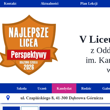
Kontakt
Aktualności
Plan Lekcji
V Lice
z Od
im. Ka
Szkoła
Uczeń
Kandydat
Rodzic
Gale
Historia szkoły
Kalendarz roku szkolnego
Aktualności dla kandydató
Harmonogram sp
Patron szkoły
Wymagania edukacyjne
Oferta edukacyjna
Rada 