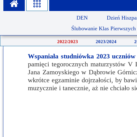
Misja szkoły
Egzaminy i sprawdziany
Sprawdzian kompetencji język
Pomoc Psycholog
DEN
Dzień Hiszpa
Kadra pedagogiczna
Matura
Ważne terminy
Ubezp
Ślubowanie Klas Pierwszych
Rada Szkoły
Samorząd Szkolny
Regulamin rekrutacji
2022/2023
2023/2024
2
Sukcesy
Wykaz podręczników
Dlaczego Zamoyski?
Wspaniała studniówka 2023 ucznió
Edukator roku
Projekty edukacyjne
System rekrutacji elektronicz
pamięci tegorocznych maturzystów V 
Ambasador Zamoyskiego
Jana Zamoyskiego w Dąbrowie Górnicz
Rzecznik Praw Ucznia
wkrótce egzaminie dojrzałości, by bawi
Biblioteka szkolna
mLegitymacja
muzycznie i tanecznie, aż nie chciało s
Pedagog i Psycholog
Konkursy, wykłady
Doradca Zawodowy
Gabinet PZiPP
Wyszukiwarka uczelni