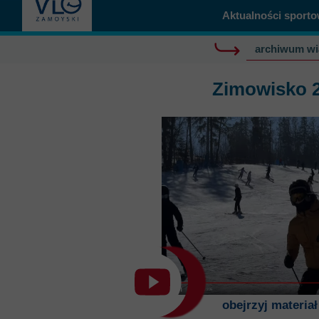
Aktualności sport
Misja szkoły
Egzaminy i sprawdziany
Sprawdzian kompetencji język
Pomoc Psycholog
archiwum w
Kadra pedagogiczna
Matura
Ważne terminy
Ubezp
Rada Szkoły
Samorząd Szkolny
Regulamin rekrutacji
Zimowisko 
Sukcesy
Wykaz podręczników
Dlaczego Zamoyski?
Edukator roku
Projekty edukacyjne
System rekrutacji elektronicz
Ambasador Zamoyskiego
Rzecznik Praw Ucznia
Biblioteka szkolna
mLegitymacja
Pedagog i Psycholog
Konkursy, wykłady
Doradca Zawodowy
Gabinet PZiPP
obejrzyj materia
Wyszukiwarka uczelni