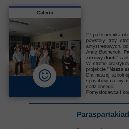
Przerwy szkolne
Galeria
27 października ob
powstały trzy str
antystresowych, po
Annę Bochenek.
Pa
zdrowy duch"
zadba
W strefie praktyko
projekcie
"Nasza sz
Dla naszej szkolne
sposobów na wycis
codziennego.
Pomysłodawcą i koo
Paraspartakiad