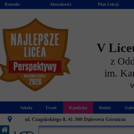
Kontakt
Aktualności
Plan Lekcji
V Lice
z Od
im. Ka
Szkoła
Uczeń
Kandydat
Rodzic
Gale
Historia szkoły
Kalendarz roku szkolnego
Aktualności dla kandydató
Harmonogram sp
Patron szkoły
Wymagania edukacyjne
Oferta edukacyjna
Rada 