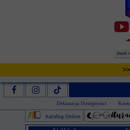
śledź 
>>
Deklaracja Dostępności
Kont
KLASA A
K