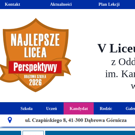
Kontakt
Aktualności
Plan Lekcji
V Lice
z Od
im. Ka
Szkoła
Uczeń
Kandydat
Rodzic
Gale
Historia szkoły
Kalendarz roku szkolnego
Aktualności dla kandydató
Harmonogram sp
Patron szkoły
Wymagania edukacyjne
Oferta edukacyjna
Rada 