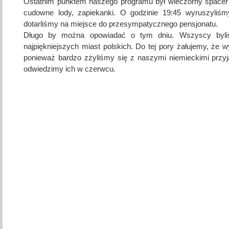
Ostatnim punktem naszego programu był wieczorny spacer
cudowne lody, zapiekanki. O godzinie 19:45 wyruszyliś
dotarliśmy na miejsce do przesympatycznego pensjonatu.
Długo by można opowiadać o tym dniu. Wszyscy byli
najpiękniejszych miast polskich. Do tej pory żałujemy, że 
ponieważ bardzo zżyliśmy się z naszymi niemieckimi przy
odwiedzimy ich w czerwcu.