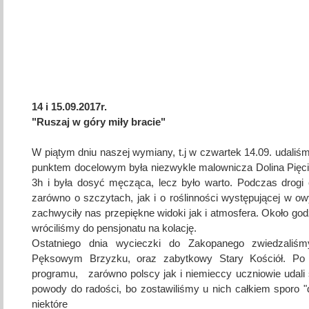
14 i 15.09.2017r.
"Ruszaj w góry miły bracie"
W piątym dniu naszej wymiany, t.j w czwartek 14.09. udali
punktem docelowym była niezwykle malownicza Dolina Pięci
3h i była dosyć męcząca, lecz było warto. Podczas drogi
zarówno o szczytach, jak i o roślinności występującej w o
zachwyciły nas przepiękne widoki jak i atmosfera. Około go
wróciliśmy do pensjonatu na kolację.
Ostatniego dnia wycieczki do Zakopanego zwiedzaliś
Pęksowym Brzyzku, oraz zabytkowy Stary Kościół. Po 
programu, zarówno polscy jak i niemieccy uczniowie udali 
powody do radości, bo zostawiliśmy u nich całkiem sporo "d
niektóre