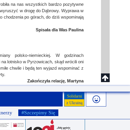
obiła na nas wszystkich bardzo pozytywne
ło wyruszyć w drogę do Dąbrowy. Wyprawa w
 do chodzenia po górach, do dziś wspominają
Spisała dla Was Paulina
iany polsko-niemieckiej. W godzinach
na lotnisko w Pyrzowicach, skąd wrócili oni
miłe chwile i będą ten wyjazd wspominać z
ty.
Zakończyła relację, Martyna
Solidarni
z Ukrainą
tnerzy
#Szczepimy Się