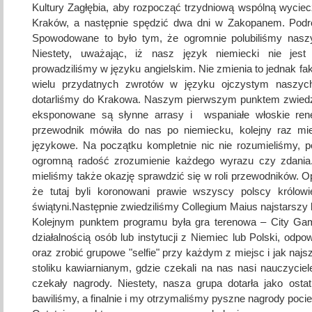
Kultury Zagłębia, aby rozpocząć trzydniową wspólną wyci
Kraków, a następnie spędzić dwa dni w Zakopanem. Podr
Spowodowane to było tym, że ogromnie polubiliśmy naszy
Niestety, uważając, iż nasz język niemiecki nie jes
prowadziliśmy w języku angielskim. Nie zmienia to jednak fak
wielu przydatnych zwrotów w języku ojczystym naszych
dotarliśmy do Krakowa. Naszym pierwszym punktem zwiedz
eksponowane są słynne arrasy i wspaniałe włoskie ren
przewodnik mówiła do nas po niemiecku, kolejny raz mie
językowe. Na początku kompletnie nic nie rozumieliśmy, po
ogromną radość zrozumienie każdego wyrazu czy zdania.
mieliśmy także okazję sprawdzić się w roli przewodników.
że tutaj byli koronowani prawie wszyscy polscy królow
świątyni.Następnie zwiedziliśmy Collegium Maius najstarszy
Kolejnym punktem programu była gra terenowa – City Gam
działalnością osób lub instytucji z Niemiec lub Polski, odp
oraz zrobić grupowe "selfie" przy każdym z miejsc i jak najs
stoliku kawiarnianym, gdzie czekali na nas nasi nauczycie
czekały nagrody. Niestety, nasza grupa dotarła jako ostat
bawiliśmy, a finalnie i my otrzymaliśmy pyszne nagrody pocies