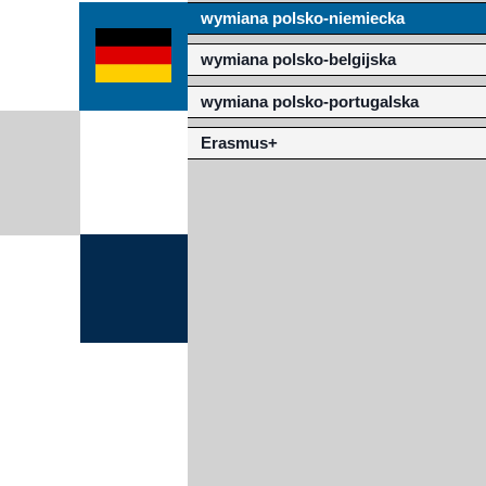
wymiana polsko-niemiecka
Misja szkoły
Egzaminy i sprawdziany
Sprawdzian kompete
Pomoc
wymiana polsko-belgijska
Kadra pedagogiczna
Matura
Ważne te
wymiana polsko-portugalska
Rada Szkoły
Samorząd Szkolny
Regulamin re
Erasmus+
Sukcesy
Wykaz podręczników
Dlaczego Za
Edukator roku
Projekty edukacyjne
System rekrutacji 
Ambasador Zamoyskiego
Rzecznik Praw Ucznia
Biblioteka szkolna
mLegitymacja
Pedagog i Psycholog
Konkursy, wykłady
Doradca Zawodowy
Gabinet PZiPP
Wyszukiwarka uczelni