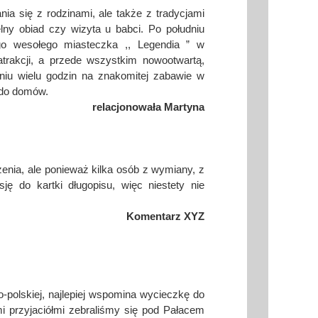
nia się z rodzinami, ale także z tradycjami
lny obiad czy wizyta u babci. Po południu
go wesołego miasteczka ,, Legendia ” w
atrakcji, a przede wszystkim nowootwartą,
niu wielu godzin na znakomitej zabawie w
 do domów.
relacjonowała Martyna
enia, ale ponieważ kilka osób z wymiany, z
ę do kartki długopisu, więc niestety nie
Komentarz XYZ
-polskiej, najlepiej wspomina wycieczkę do
i przyjaciółmi zebraliśmy się pod Pałacem