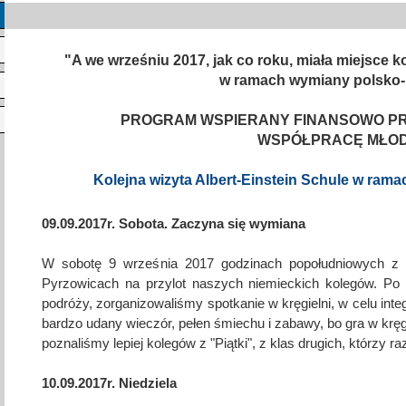
ncji językowych
 Psychologiczno-Pedagogiczna
Youth For Un
"A we wrześniu 2017, jak co roku, miała miejsce ko
rminy
Ubezpieczenie
Model Internation
w ramach wymiany polsko-
krutacji
Wycieczki mi
PROGRAM WSPIERANY FINANSOWO PR
moyski?
Wymiana pols
WSPÓŁPRACĘ MŁOD
elektronicznej
Wymiana polsk
Kolejna wizyta Albert-Einstein Schule w ram
09.09.2017r. Sobota. Zaczyna się wymiana
W sobotę 9 września 2017 godzinach popołudniowych z ni
Pyrzowicach na przylot naszych niemieckich kolegów. Po
podróży, zorganizowaliśmy spotkanie w kręgielni, w celu integ
bardzo udany wieczór, pełen śmiechu i zabawy, bo gra w kręgl
poznaliśmy lepiej kolegów z "Piątki", z klas drugich, którzy r
10.09.2017r. Niedziela