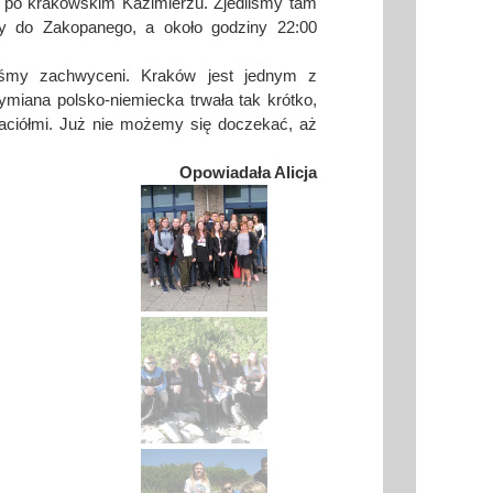
 po krakowskim Kazimierzu. Zjedliśmy tam
my do Zakopanego, a około godziny 22:00
śmy zachwyceni. Kraków jest jednym z
wymiana polsko-niemiecka trwała tak krótko,
jaciółmi. Już nie możemy się doczekać, aż
Opowiadała Alicja