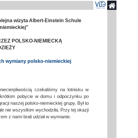
derstanding
Krwiodawstwo
Geneza i idea
lejna wizyta Albert-Einstein Schule
al Criminal Court
Młodzi Jałmużnicy
Edycje
niemieckiej"
ędzynarodowe
Szlachetna paczka
Puchar Prezydenta RP
ZEZ POLSKO-NIEMIECKĄ
ko-niemiecka
WOŚP
ZIEŻY
o-portugalska
ach wymiany polsko-niemieckiej
ecierpliwością czekaliśmy na lotnisku w
 krótkim pobycie w domu i odpoczynku po
racji naszej polsko-niemieckiej grupy. Był to
e nie wszystkim wychodziła. Przy tej okazji
azem z nami brali udział w wymianie.