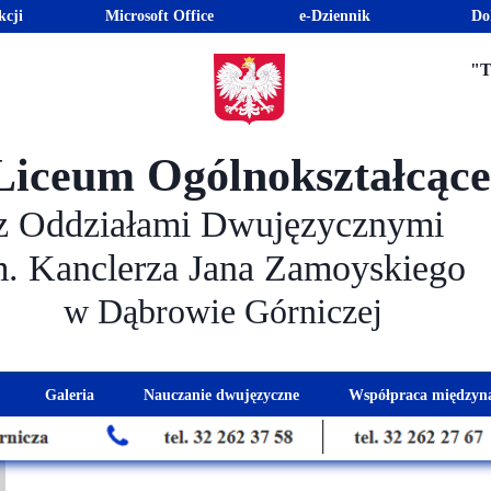
kcji
Microsoft Office
e-Dziennik
Do
"T
Liceum Ogólnokształcąc
z Oddziałami Dwujęzycznymi
m. Kanclerza Jana Zamoyskiego
w Dąbrowie Górniczej
Galeria
Nauczanie dwujęzyczne
Współpraca międzyn
 kandydatów
nogram spotkań z rodzicami
Kadra dwujęzyczna
Eras
kacyjna
Rada Rodziców
Euro