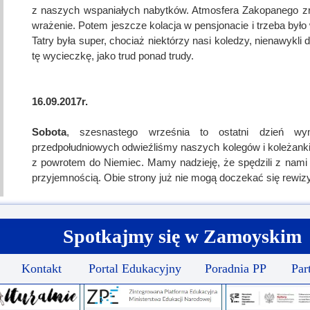
z naszych wspaniałych nabytków. Atmosfera Zakopanego zr
wrażenie. Potem jeszcze kolacja w pensjonacie i trzeba by
Tatry była super, chociaż niektórzy nasi koledzy, nienawykli
tę wycieczkę, jako trud ponad trudy.
16.09.2017r.
Sobota
, szesnastego września to ostatni dzień wym
przedpołudniowych odwieźliśmy naszych kolegów i koleżanki 
z powrotem do Niemiec. Mamy nadzieję, że spędzili z nami 
przyjemnością. Obie strony już nie mogą doczekać się rewizy
Spotkajmy się w Zamoyskim
Kontakt
Portal Edukacyjny
Poradnia PP
Par