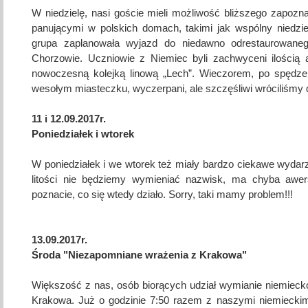
W niedzielę, nasi goście mieli możliwość bliższego zapozna
panującymi w polskich domach, takimi jak wspólny niedzie
grupa zaplanowała wyjazd do niedawno odrestaurowane
Chorzowie. Uczniowie z Niemiec byli zachwyceni ilością 
nowoczesną kolejką linową „Lech”. Wieczorem, po spędze
wesołym miasteczku, wyczerpani, ale szczęśliwi wróciliśmy
11 i 12.09.2017r.
Poniedziałek i wtorek
W poniedziałek i we wtorek też miały bardzo ciekawe wydarz
litości nie będziemy wymieniać nazwisk, ma chyba awersj
poznacie, co się wtedy działo. Sorry, taki mamy problem!!!
13.09.2017r.
Środa "Niezapomniane wrażenia z Krakowa"
Większość z nas, osób biorących udział wymianie niemiecko
Krakowa. Już o godzinie 7:50 razem z naszymi niemieckim