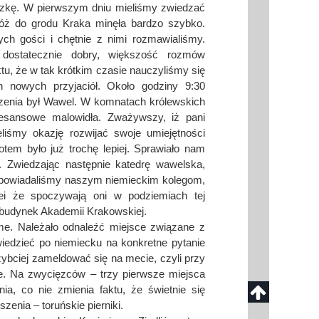
eczkę. W pierwszym dniu mieliśmy zwiedzać
óż do grodu Kraka minęła bardzo szybko.
ch gości i chętnie z nimi rozmawialiśmy.
t dostatecznie dobry, większość rozmów
tu, że w tak krótkim czasie nauczyliśmy się
 nowych przyjaciół. Około godziny 9:30
enia był Wawel. W komnatach królewskich
esansowe malowidła. Zważywszy, iż pani
liśmy okazję rozwijać swoje umiejętności
tem było już trochę lepiej. Sprawiało nam
 Zwiedzając następnie katedrę wawelska,
 Opowiadaliśmy naszym niemieckim kolegom,
iei że spoczywają oni w podziemiach tej
 budynek Akademii Krakowskiej.
e. Należało odnaleźć miejsce związane z
owiedzieć po niemiecku na konkretne pytanie
zybciej zameldować się na mecie, czyli przy
le. Na zwycięzców – trzy pierwsze miejsca
nia, co nie zmienia faktu, że świetnie się
zenia – toruńskie pierniki.