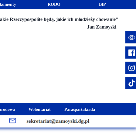
kumenty
RODO
BIP
akie Rzeczypospolite będą, jakie ich młodzieży chowanie"
Jan Zamoyski
e
arodowa
Wolontariat
Paraspartakiada
mus+
Akcje charytatywne
Fundusz Stypendialny "Jesteśmy 
week
Klub Wolontariusza "Jesteśmy z Wami"
Integracja szkolna