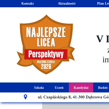
Kontakt
Aktualności
Plan Le
V 
i
Szkoła
Uczeń
Kandydat
Rodzic
Historia szkoły
Kalendarz roku szkolnego
Aktualności dla
Harmo
Patron szkoły
Wymagania edukacyjne
Oferta edu