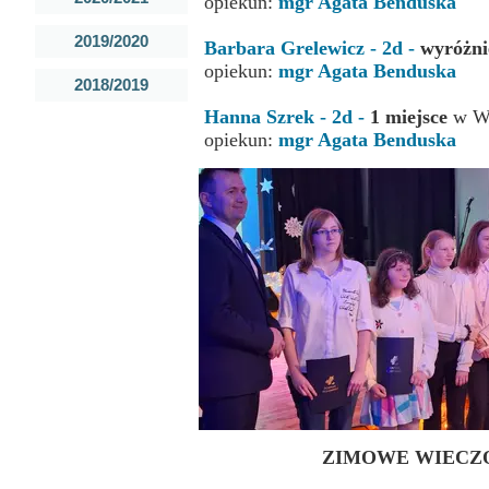
opiekun:
mgr Agata Benduska
Przerwy szkolne
2019/2020
Barbara Grelewicz - 2d -
wyróżni
opiekun:
mgr Agata Benduska
2018/2019
Hanna Szrek - 2d -
1 miejsce
w Wo
opiekun:
mgr Agata Benduska
ZIMOWE WIECZ