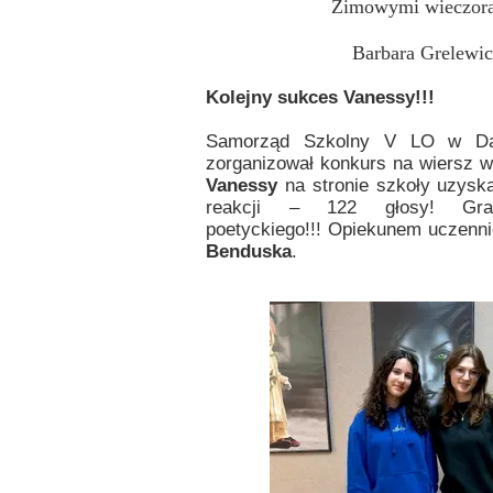
Zimowymi wieczor
Barbara Grelewic
Kolejny sukces Vanessy!!!
Samorząd Szkolny V LO w Dąb
zorganizował konkurs na wiersz 
Vanessy
na stronie szkoły uzyska
reakcji – 122 głosy! Gratu
poetyckiego!!! Opiekunem uczenni
Benduska
.