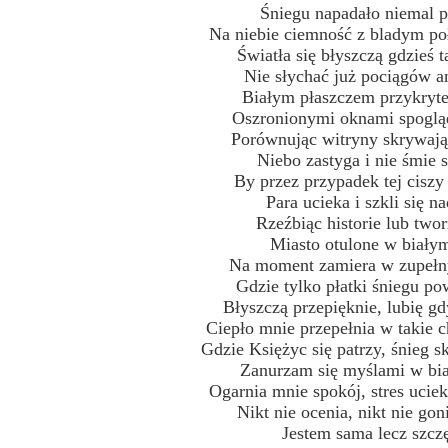
Śniegu napadało niemal p
Na niebie ciemność z bladym po
Światła się błyszczą gdzieś 
Nie słychać już pociągów a
Białym płaszczem przykryte
Oszronionymi oknami spogląd
Porównując witryny skrywają
Niebo zastyga i nie śmie s
By przez przypadek tej ciszy 
Para ucieka i szkli się n
Rzeźbiąc historie lub two
Miasto otulone w biały
Na moment zamiera w zupełn
Gdzie tylko płatki śniegu po
Błyszczą przepięknie, lubię gd
Ciepło mnie przepełnia w takie 
Gdzie Księżyc się patrzy, śnieg s
Zanurzam się myślami w biał
Ogarnia mnie spokój, stres ucie
Nikt nie ocenia, nikt nie go
Jestem sama lecz szcz