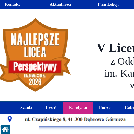
Kontakt
Aktualności
Plan Lekcji
V Lice
z Od
im. Ka
Szkoła
Uczeń
Kandydat
Rodzic
Gale
Historia szkoły
Kalendarz roku szkolnego
Aktualności dla kandydató
Harmonogram sp
Patron szkoły
Wymagania edukacyjne
Oferta edukacyjna
Rada 