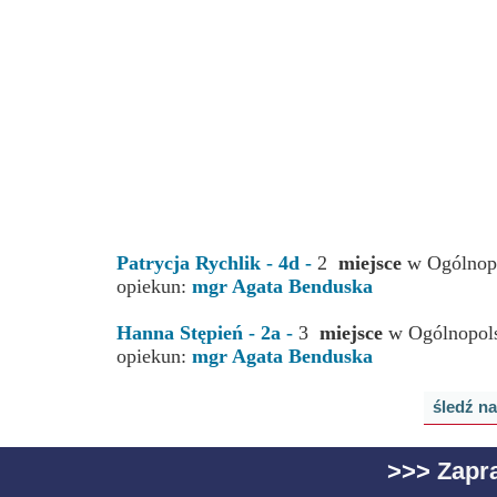
Patrycja Rychlik
- 4d -
2
miejsce
w Ogólnopo
opiekun:
mgr Agata Benduska
Hanna Stępień - 2a -
3
miejsce
w Ogólnopols
opiekun:
mgr Agata Benduska
śledź n
>>>
Zapr