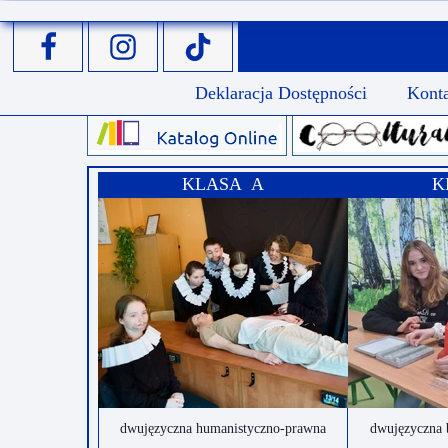
Deklaracja Dostępności
Kont
KLASA A
K
dwujęzyczna humanistyczno-prawna
dwujęzyczna 