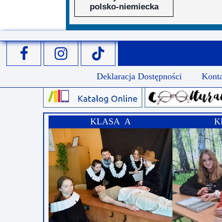
polsko-niemiecka
Deklaracja Dostępności
Kont
KLASA A
K