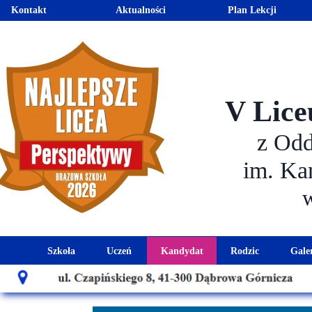
Kontakt
Aktualności
Plan Lekcji
V Lice
z Od
im. Ka
Szkoła
Uczeń
Kandydat
Rodzic
Gale
Historia szkoły
Kalendarz roku szkolnego
Aktualności dla kandydató
Harmonogram sp
Patron szkoły
Wymagania edukacyjne
Oferta edukacyjna
Rada 