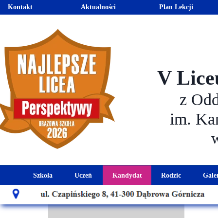
Kontakt
Aktualności
Plan Lekcji
V Lice
z Od
im. Ka
Szkoła
Uczeń
Kandydat
Rodzic
Gale
Historia szkoły
Kalendarz roku szkolnego
Aktualności dla kandydató
Harmonogram sp
Patron szkoły
Wymagania edukacyjne
Oferta edukacyjna
Rada 