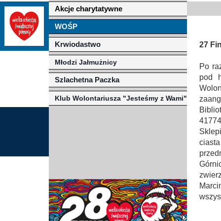
Akcje charytatywne
Misja szkoły
Egzaminy i sprawdziany
Sprawdzian kompetencji język
Pomoc Psycholog
WOŚP
Kadra pedagogiczna
Matura
Ważne terminy
Ubezp
Krwiodastwo
27 Fi
Rada Szkoły
Samorząd Szkolny
Regulamin rekrutacji
Młodzi Jałmużnicy
Po ra
Sukcesy
Wykaz podręczników
Dlaczego Zamoyski?
pod h
Szlachetna Paczka
Wolon
Edukator roku
Projekty edukacyjne
System rekrutacji elektronicz
Klub Wolontariusza "Jesteśmy z Wami"
zaang
Bibli
Ambasador Zamoyskiego
Rzecznik Praw Ucznia
41774
Sklep
Biblioteka szkolna
mLegitymacja
ciast
przed
Pedagog i Psycholog
Konkursy, wykłady
Górni
Doradca Zawodowy
zwier
Marci
Gabinet PZiPP
wszys
Wyszukiwarka uczelni