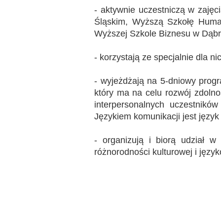
- aktywnie uczestniczą w zajęc
Przerwy szkolne
Śląskim, Wyższą Szkołę Huma
Wyższej Szkole Biznesu w Dąbr
- korzystają ze specjalnie dla
- wyjeżdżają na 5-dniowy pro
który ma na celu rozwój zdolno
interpersonalnych uczestnikó
Językiem komunikacji jest język
- organizują i biorą udział
różnorodności kulturowej i języ