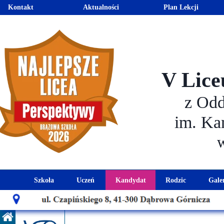
Kontakt
Aktualności
Plan Lekcji
V Lice
z Od
im. Ka
Szkoła
Uczeń
Kandydat
Rodzic
Gale
Historia szkoły
Kalendarz roku szkolnego
Aktualności dla kandydató
Harmonogram sp
Patron szkoły
Wymagania edukacyjne
Oferta edukacyjna
Rada 