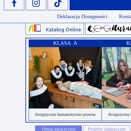
Deklaracja Dostępności
Kont
KLASA A
K
dwujęzyczna humanistyczno-prawna
dwujęzyczna 
Oferta edukacyjna
Projekty edukacyjne