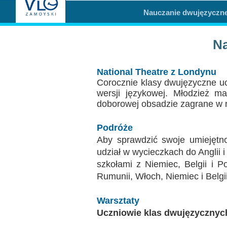
Nauczanie dwujęzyczne 
Misja szkoły
Egzaminy i sprawdziany
Sprawdzian kompetencji język
Pomoc Psycholog
Kadra pedagogiczna
Matura
Ważne terminy
Ubezp
Na
Rada Szkoły
Samorząd Szkolny
Regulamin rekrutacji
National Theatre z Londynu
Sukcesy
Wykaz podręczników
Dlaczego Zamoyski?
Corocznie klasy dwujęzyczne ucz
wersji językowej. Młodzież m
Edukator roku
Projekty edukacyjne
System rekrutacji elektronicz
doborowej obsadzie zagrane w n
Ambasador Zamoyskiego
Rzecznik Praw Ucznia
Podróże
Biblioteka szkolna
mLegitymacja
Aby sprawdzić swoje umiejętno
udział w wycieczkach do Anglii
Pedagog i Psycholog
Konkursy, wykłady
szkołami z Niemiec, Belgii i P
Rumunii, Włoch, Niemiec i Belgii
Doradca Zawodowy
Gabinet PZiPP
Warsztaty
Uczniowie klas dwujęzycznyc
Wyszukiwarka uczelni