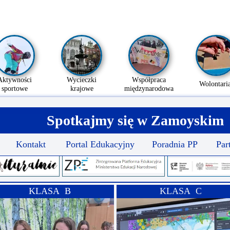
Aktywności
Wycieczki
Współpraca
Wolontaria
sportowe
krajowe
międzynarodowa
Spotkajmy się w Zamoyskim
Kontakt
Portal Edukacyjny
Poradnia PP
Par
KLASA B
KLASA C