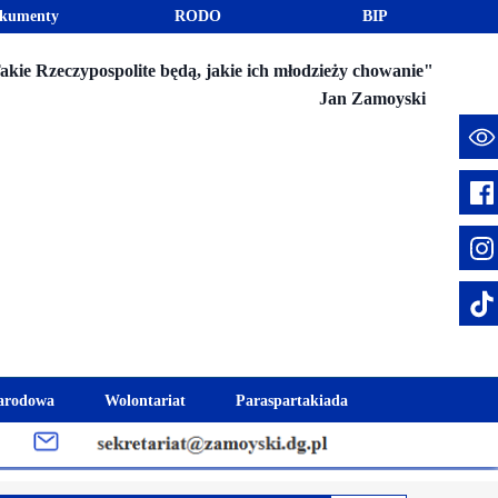
kumenty
RODO
BIP
akie Rzeczypospolite będą, jakie ich młodzieży chowanie"
Jan Zamoyski
e
arodowa
Wolontariat
Paraspartakiada
mus+
Akcje charytatywne
Fundusz Stypendialny "Jesteśmy 
week
Klub Wolontariusza "Jesteśmy z Wami"
Integracja szkolna