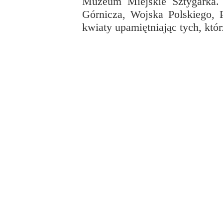
Muzeum Miejskie Sztygarka. 
Przerwy szkolne
Górnicza, Wojska Polskiego, 
kwiaty upamiętniając tych, któ