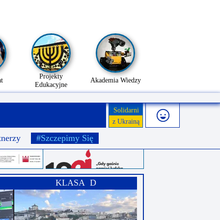
Projekty
t
Akademia Wiedzy
Edukacyjne
Solidarni
z Ukrainą
tnerzy
#Szczepimy Się
KLASA D