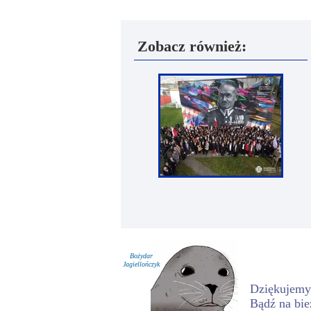
Zobacz również:
Bożydar
Jagiellończyk
Dziękujemy,
Bądź na bie
P. Kochanowska