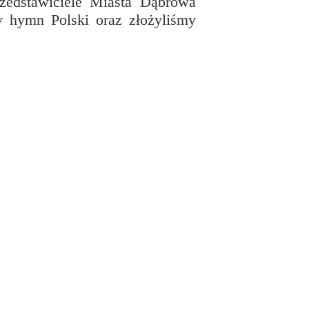
zedstawiciele Miasta Dąbrowa
my hymn Polski oraz złożyliśmy