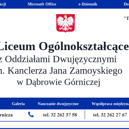
kcji
Microsoft Office
e-Dziennik
Do
"T
Liceum Ogólnokształcąc
z Oddziałami Dwujęzycznymi
m. Kanclerza Jana Zamoyskiego
w Dąbrowie Górniczej
Galeria
Nauczanie dwujęzyczne
Współpraca międzyn
 kandydatów
nogram spotkań z rodzicami
Kadra dwujęzyczna
Eras
kacyjna
Rada Rodziców
Euro