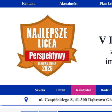
Kontakt
Aktualności
Plan Le
V 
i
Szkoła
Uczeń
Kandydat
Rodzic
Historia szkoły
Kalendarz roku szkolnego
Aktualności dla
Harmo
Patron szkoły
Wymagania edukacyjne
Oferta edu