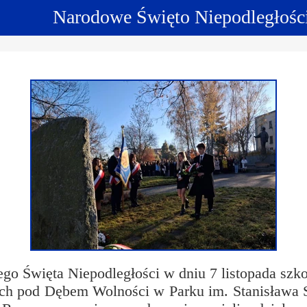
Narodowe Święto Niepodległośc
ncji językowych
 Psychologiczno-Pedagogiczna
Youth For Un
rminy
Ubezpieczenie
Model Internation
krutacji
Wycieczki mi
moyski?
Wymiana pols
elektronicznej
Wymiana polsk
Święta Niepodległości w dniu 7 listopada szkoł
ych pod Dębem Wolności w Parku im. Stanisława 