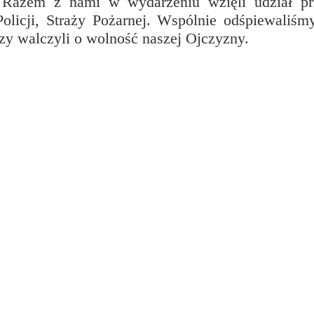
Razem z nami w wydarzeniu wzięli udział pr
Policji, Straży Pożarnej. Wspólnie odśpiewaliś
rzy walczyli o wolność naszej Ojczyzny.