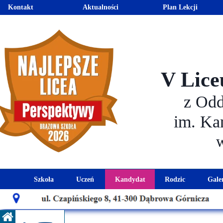
Kontakt
Aktualności
Plan Lekcji
V Lice
z Od
im. Ka
Szkoła
Uczeń
Kandydat
Rodzic
Gale
Historia szkoły
Kalendarz roku szkolnego
Aktualności dla kandydató
Harmonogram sp
Patron szkoły
Wymagania edukacyjne
Oferta edukacyjna
Rada 