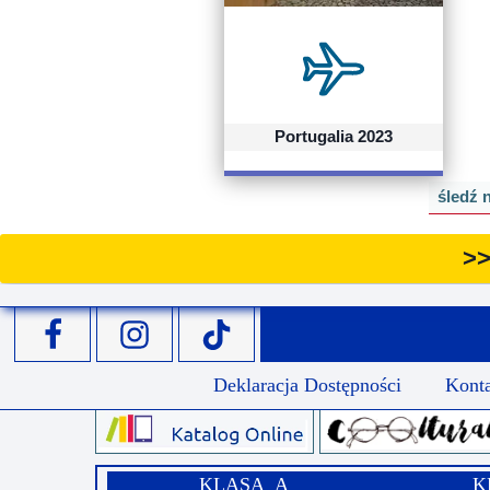
Przerwy szkolne
Portugalia 2023
śledź 
>>
Deklaracja Dostępności
Kont
KLASA A
K