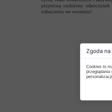
przyniosą zasłużony odpoczynek 
Przerwy szkolne
zobaczenia we wrześniu!
Zgoda na 
Cookies to m
przeglądania 
personalizacji