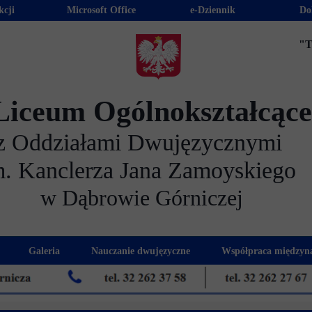
kcji
Microsoft Office
e-Dziennik
Do
"T
Liceum Ogólnokształcąc
z Oddziałami Dwujęzycznymi
m. Kanclerza Jana Zamoyskiego
w Dąbrowie Górniczej
Galeria
Nauczanie dwujęzyczne
Współpraca międzyn
 kandydatów
nogram spotkań z rodzicami
Kadra dwujęzyczna
Eras
kacyjna
Rada Rodziców
Euro