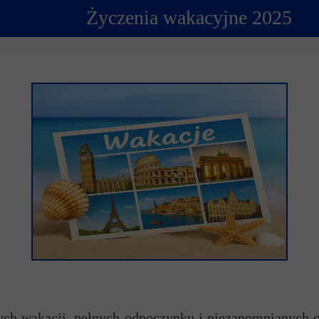
Życzenia wakacyjne 2025
ncji językowych
 Psychologiczno-Pedagogiczna
Youth For Un
rminy
Ubezpieczenie
Model Internation
krutacji
Wycieczki mi
moyski?
Wymiana pols
elektronicznej
Wymiana polsk
ch wakacji, pełnych odpoczynku i niezapomnianych c