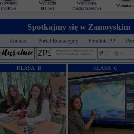
Aktywności
Wycieczki
Współpraca
Wolontaria
sportowe
krajowe
międzynarodowa
Spotkajmy się w Zamoyskim
Kontakt
Portal Edukacyjny
Poradnia PP
Par
KLASA B
KLASA C