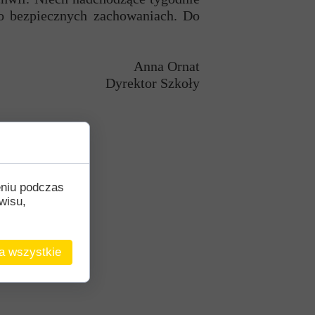
 o bezpiecznych zachowaniach. Do
Anna Ornat
Dyrektor Szkoły
eniu podczas
wisu,
a wszystkie