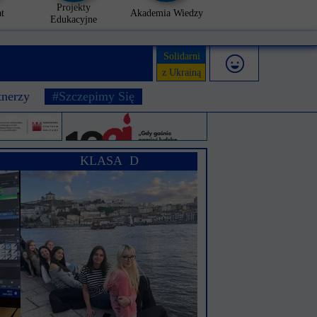
Projekty
t
Akademia Wiedzy
Edukacyjne
Solidarni
z Ukrainą
tnerzy
#Szczepimy Się
KLASA D