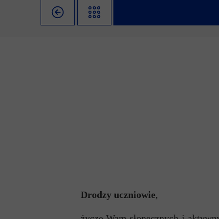
Misja szkoły
Egzaminy i sprawdziany
Sprawdzian kompete
Pomoc
Kadra pedagogiczna
Matura
Ważne te
Rada Szkoły
Samorząd Szkolny
Regulamin re
Sukcesy
Wykaz podręczników
Dlaczego Za
Edukator roku
Projekty edukacyjne
System rekrutacji 
Ambasador Zamoyskiego
Rzecznik Praw Ucznia
Biblioteka szkolna
mLegitymacja
Pedagog i Psycholog
Konkursy, wykłady
Doradca Zawodowy
Gabinet PZiPP
Drodzy uczniowie
,
Wyszukiwarka uczelni
życzę Wam słonecznych i aktywny