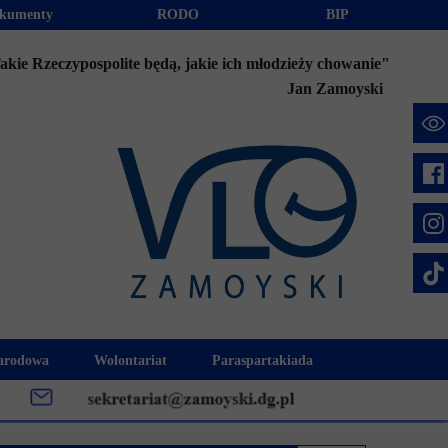
kumenty
RODO
BIP
akie Rzeczypospolite będą, jakie ich młodzieży chowanie"
Jan Zamoyski
e
arodowa
Wolontariat
Paraspartakiada
mus+
Akcje charytatywne
Fundusz Stypendialny "Jesteśmy 
week
Klub Wolontariusza "Jesteśmy z Wami"
Integracja szkolna