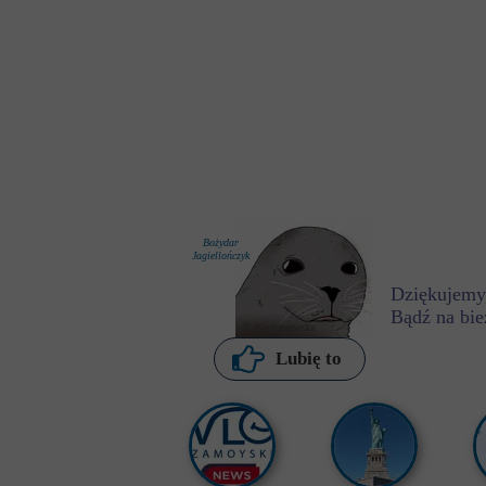
Bożydar
Jagiellończyk
Dziękujemy,
Bądź na bie
P. Kochanowska
Lubię to