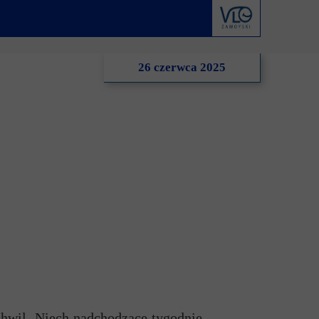
derstanding
Krwiodawstwo
Geneza i idea
al Criminal Court
Młodzi Jałmużnicy
Edycje
26 czerwca 2025
ędzynarodowe
Szlachetna paczka
Puchar Prezydenta RP
ko-niemiecka
WOŚP
o-portugalska
hwil. Niech nadchodzące tygodnie