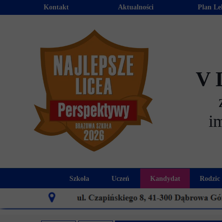
Kontakt
Aktualności
Plan Le
V 
i
Szkoła
Uczeń
Kandydat
Rodzic
Historia szkoły
Kalendarz roku szkolnego
Aktualności dla
Harmo
Patron szkoły
Wymagania edukacyjne
Oferta edu