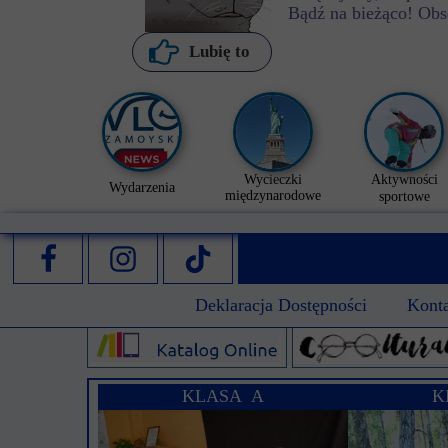
Bądź na bieżąco! Obs
P. Kochanowska
Lubię to
Wycieczki
Aktywności
Wydarzenia
międzynarodowe
sportowe
Deklaracja Dostępności
Kont
KLASA A
K