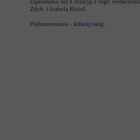
zapoznania się z relacją z tego wydarze
Przerwy szkolne
Zdyb i Izabela Kisiel.
Podsumowanie -
kliknij tutaj
.