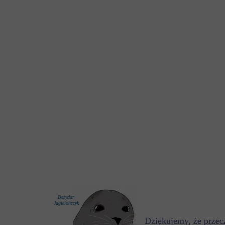
Bożydar
Jagielończyk
Dziękujemy, że przecz