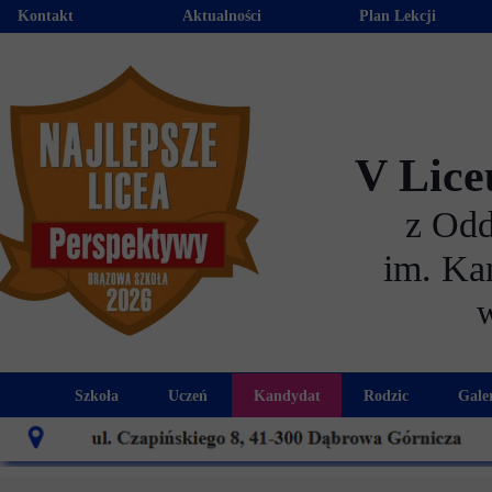
Kontakt
Aktualności
Plan Lekcji
V Lice
z Od
im. Ka
Szkoła
Uczeń
Kandydat
Rodzic
Gale
Historia szkoły
Kalendarz roku szkolnego
Aktualności dla kandydató
Harmonogram sp
Patron szkoły
Wymagania edukacyjne
Oferta edukacyjna
Rada 