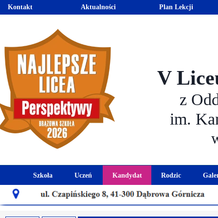
Kontakt
Aktualności
Plan Lekcji
V Lice
z Od
im. Ka
Szkoła
Uczeń
Kandydat
Rodzic
Gale
Historia szkoły
Kalendarz roku szkolnego
Aktualności dla kandydató
Harmonogram sp
Patron szkoły
Wymagania edukacyjne
Oferta edukacyjna
Rada 