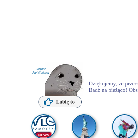
Bożydar
Jagiellończyk
Dziękujemy, że przecz
Bądź na bieżąco! Obs
P. Kochanowska
Lubię to