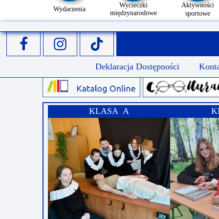
Wycieczki
Aktywności
Wydarzenia
międzynarodowe
sportowe
Deklaracja Dostępności
Kont
KLASA A
K