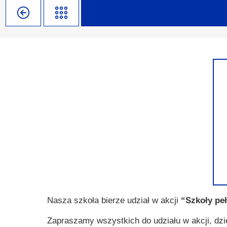
Misja szkoły
Egzaminy i sprawdziany
Sprawdzian kompetencji język
Pomoc Psycholog
Kadra pedagogiczna
Matura
Ważne terminy
Ubezp
Rada Szkoły
Samorząd Szkolny
Regulamin rekrutacji
Sukcesy
Wykaz podręczników
Dlaczego Zamoyski?
Edukator roku
Projekty edukacyjne
System rekrutacji elektronicz
Ambasador Zamoyskiego
Rzecznik Praw Ucznia
Biblioteka szkolna
mLegitymacja
Pedagog i Psycholog
Konkursy, wykłady
Doradca Zawodowy
Gabinet PZiPP
Nasza szkoła bierze udział w akcji
“Szkoły pe
Wyszukiwarka uczelni
Zapraszamy wszystkich do udziału w akcji, dz