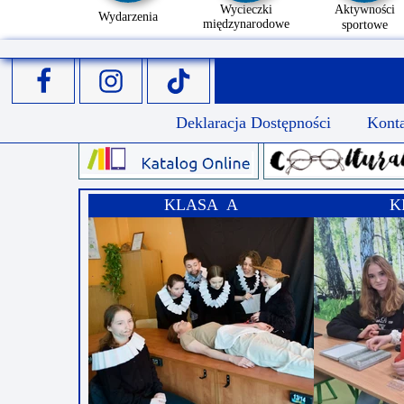
Wycieczki
Aktywności
Wydarzenia
międzynarodowe
sportowe
Deklaracja Dostępności
Kont
KLASA A
K