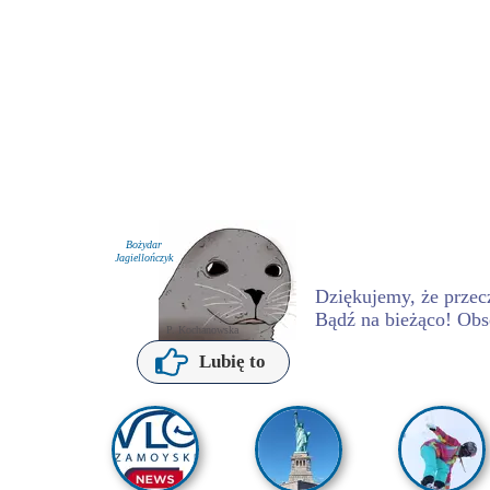
Bożydar
Jagiellończyk
Dziękujemy, że przecz
Bądź na bieżąco! Obs
P. Kochanowska
Lubię to