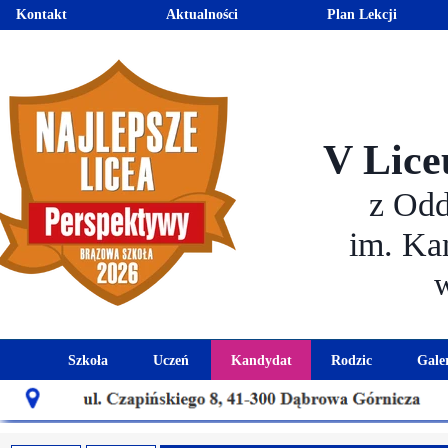
Kontakt
Aktualności
Plan Lekcji
V Lice
z Od
im. Ka
Szkoła
Uczeń
Kandydat
Rodzic
Gale
Historia szkoły
Kalendarz roku szkolnego
Aktualności dla kandydató
Harmonogram sp
Patron szkoły
Wymagania edukacyjne
Oferta edukacyjna
Rada 