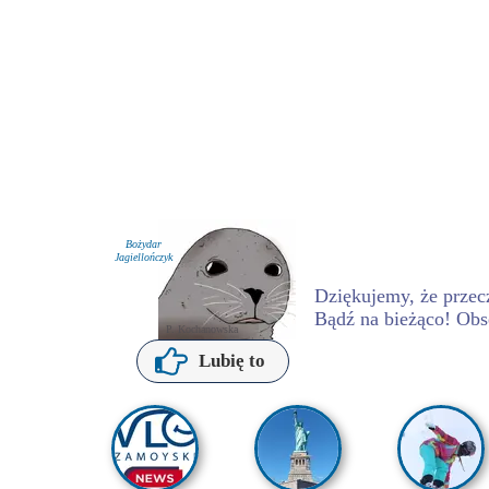
Bożydar
Jagiellończyk
Dziękujemy, że przecz
Bądź na bieżąco! Obs
P. Kochanowska
Lubię to