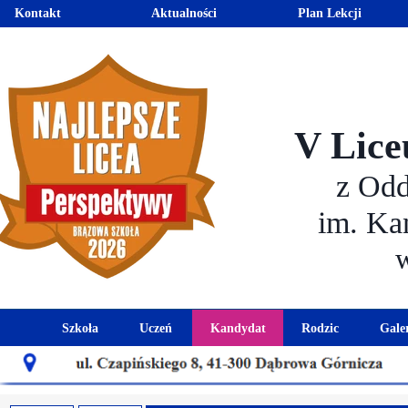
Kontakt
Aktualności
Plan Lekcji
V Lice
z Od
im. Ka
Szkoła
Uczeń
Kandydat
Rodzic
Gale
Historia szkoły
Kalendarz roku szkolnego
Aktualności dla kandydató
Harmonogram sp
Patron szkoły
Wymagania edukacyjne
Oferta edukacyjna
Rada 