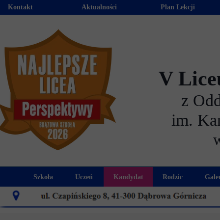
Kontakt
Aktualności
Plan Lekcji
V Lice
z Od
im. Ka
Szkoła
Uczeń
Kandydat
Rodzic
Gale
Historia szkoły
Kalendarz roku szkolnego
Aktualności dla kandydató
Harmonogram sp
Patron szkoły
Wymagania edukacyjne
Oferta edukacyjna
Rada 