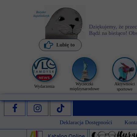
Bożydar
Jagiellończyk
Dziękujemy, że przecz
Bądź na bieżąco! Ob
P. Kochanowska
Lubię to
Wycieczki
Aktywności
Wydarzenia
międzynarodowe
sportowe
Deklaracja Dostępności
Kont