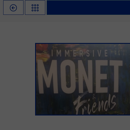
Misja szkoły
Egzaminy i sprawdziany
Sprawdzian kompetencji język
Pomoc Psycholog
Kadra pedagogiczna
Matura
Ważne terminy
Ubezp
Rada Szkoły
Samorząd Szkolny
Regulamin rekrutacji
Sukcesy
Wykaz podręczników
Dlaczego Zamoyski?
Edukator roku
Projekty edukacyjne
System rekrutacji elektronicz
Ambasador Zamoyskiego
Rzecznik Praw Ucznia
Biblioteka szkolna
mLegitymacja
Pedagog i Psycholog
Konkursy, wykłady
Doradca Zawodowy
Gabinet PZiPP
Wyszukiwarka uczelni