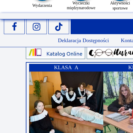
Wycieczki
Aktywności
Wydarzenia
międzynarodowe
sportowe
Deklaracja Dostępności
Kont
KLASA A
K