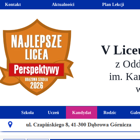
Kontakt
Aktualności
Plan Lekcji
V Lice
z Od
im. Ka
Szkoła
Uczeń
Kandydat
Rodzic
Gale
Historia szkoły
Kalendarz roku szkolnego
Aktualności dla kandydató
Harmonogram sp
Patron szkoły
Wymagania edukacyjne
Oferta edukacyjna
Rada 