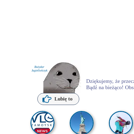
Bożydar
Jagiellończyk
Dziękujemy, że przecz
Bądź na bieżąco! Obs
P. Kochanowska
Lubię to