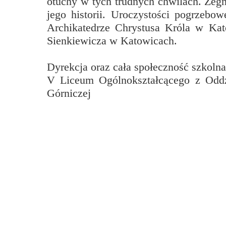
otuchy w tych trudnych chwilach. Żegn
Przerwy szkolne
jego historii. Uroczystości pogrzebo
Archikatedrze Chrystusa Króla w Kat
Sienkiewicza w Katowicach.
Dyrekcja oraz cała społeczność szkolna
V Liceum Ogólnokształcącego z Odd
Górniczej