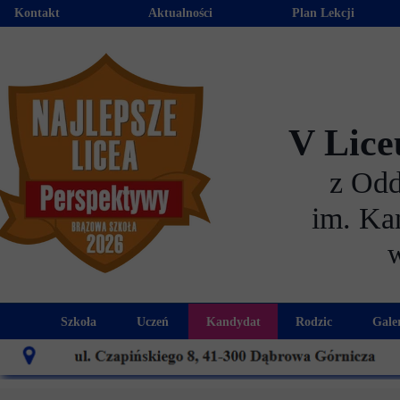
Kontakt
Aktualności
Plan Lekcji
V Lice
z Od
im. Ka
Szkoła
Uczeń
Kandydat
Rodzic
Gale
Historia szkoły
Kalendarz roku szkolnego
Aktualności dla kandydató
Harmonogram sp
Patron szkoły
Wymagania edukacyjne
Oferta edukacyjna
Rada 