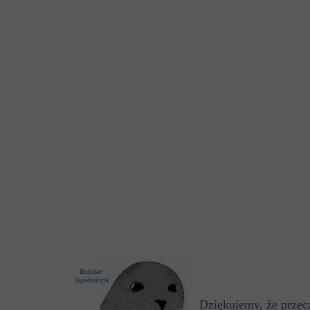
Bożydar
Jagielończyk
Dziękujemy, że przecz