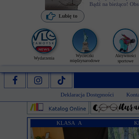
Bądź na bieżąco! Obs
P. Kochanowska
Lubię to
Wycieczki
Aktywności
Wydarzenia
międzynarodowe
sportowe
Deklaracja Dostępności
Kont
KLASA A
K