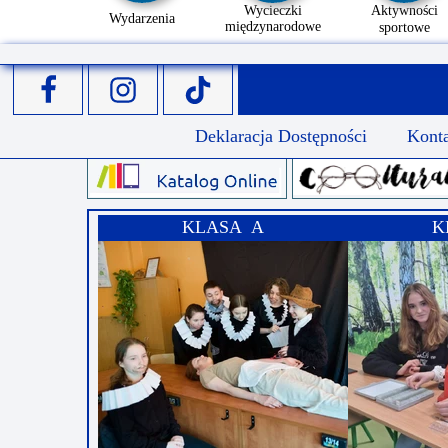
Wycieczki
Aktywności
Wydarzenia
międzynarodowe
sportowe
Deklaracja Dostępności
Kont
KLASA A
K