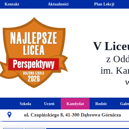
Kontakt
Aktualności
Plan Lekcji
V Lice
z Od
im. Ka
Szkoła
Uczeń
Kandydat
Rodzic
Gale
Historia szkoły
Kalendarz roku szkolnego
Aktualności dla kandydató
Harmonogram sp
Patron szkoły
Wymagania edukacyjne
Oferta edukacyjna
Rada 