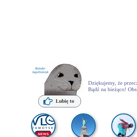
Bożydar
Jagiellończyk
Dziękujemy, że przecz
Bądź na bieżąco! Obs
P. Kochanowska
Lubię to