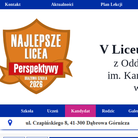
Kontakt
Aktualności
Plan Lekcji
V Lice
z Od
im. Ka
Szkoła
Uczeń
Kandydat
Rodzic
Gale
Historia szkoły
Kalendarz roku szkolnego
Aktualności dla kandydató
Harmonogram sp
Patron szkoły
Wymagania edukacyjne
Oferta edukacyjna
Rada 