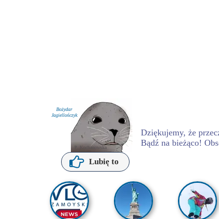
Bożydar
Jagiellończyk
Dziękujemy, że przecz
Bądź na bieżąco! Obs
P. Kochanowska
Lubię to