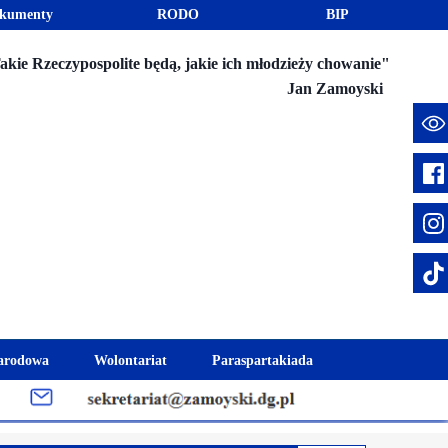
kumenty
RODO
BIP
akie Rzeczypospolite będą, jakie ich młodzieży chowanie"
Jan Zamoyski
e
arodowa
Wolontariat
Paraspartakiada
mus+
Akcje charytatywne
Fundusz Stypendialny "Jesteśmy 
week
Klub Wolontariusza "Jesteśmy z Wami"
Integracja szkolna