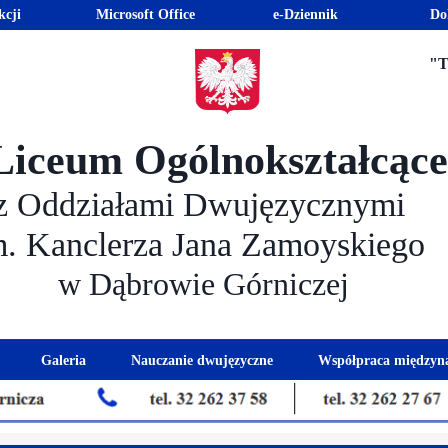
kcji
Microsoft Office
e-Dziennik
Do
"T
Liceum Ogólnokształcąc
z Oddziałami Dwujęzycznymi
m. Kanclerza Jana Zamoyskiego
w Dąbrowie Górniczej
Galeria
Nauczanie dwujęzyczne
Współpraca międzyn
 kandydatów
nogram spotkań z rodzicami
Kadra dwujęzyczna
Eras
kacyjna
Rada Rodziców
Euro