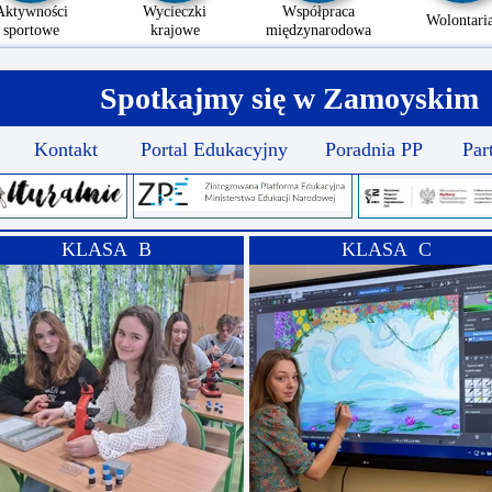
Aktywności
Wycieczki
Współpraca
Wolontaria
sportowe
krajowe
międzynarodowa
Spotkajmy się w Zamoyskim
Kontakt
Portal Edukacyjny
Poradnia PP
Par
KLASA B
KLASA C