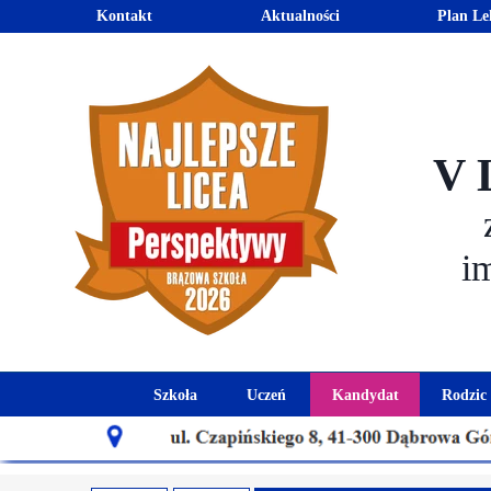
Kontakt
Aktualności
Plan Le
V 
i
Szkoła
Uczeń
Kandydat
Rodzic
Historia szkoły
Kalendarz roku szkolnego
Aktualności dla
Harmo
Patron szkoły
Wymagania edukacyjne
Oferta edu