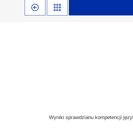
Misja szkoły
Egzaminy i sprawdziany
Sprawdzian kompete
Pomoc
Kadra pedagogiczna
Matura
Ważne te
Rada Szkoły
Samorząd Szkolny
Regulamin re
Sukcesy
Wykaz podręczników
Dlaczego Za
Edukator roku
Projekty edukacyjne
System rekrutacji 
Ambasador Zamoyskiego
Rzecznik Praw Ucznia
Biblioteka szkolna
mLegitymacja
Pedagog i Psycholog
Konkursy, wykłady
Doradca Zawodowy
Gabinet PZiPP
Wyniki sprawdzianu kompetencji język
Wyszukiwarka uczelni