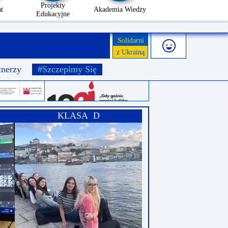
Projekty
t
Akademia Wiedzy
Edukacyjne
Solidarni
z Ukrainą
tnerzy
#Szczepimy Się
KLASA D