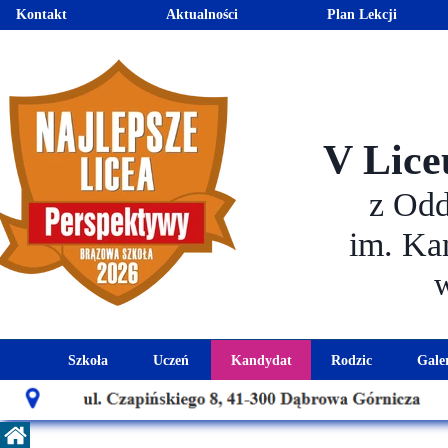
Kontakt
Aktualności
Plan Lekcji
V Lice
z Od
im. Ka
Szkoła
Uczeń
Kandydat
Rodzic
Gale
Historia szkoły
Kalendarz roku szkolnego
Aktualności dla kandydató
Harmonogram sp
Patron szkoły
Wymagania edukacyjne
Oferta edukacyjna
Rada 