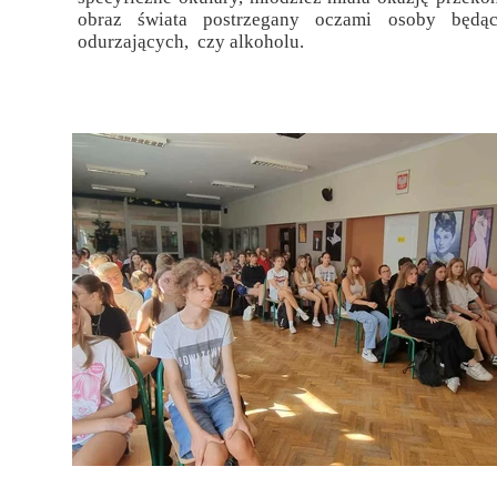
obraz świata postrzegany oczami osoby będ
Przerwy szkolne
odurzających, czy alkoholu.