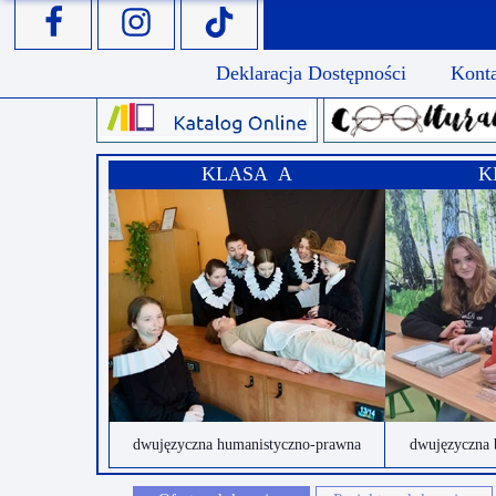
Deklaracja Dostępności
Kont
KLASA A
K
dwujęzyczna humanistyczno-prawna
dwujęzyczna 