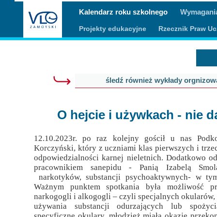
Kalendarz roku szkolnego
Wymagania
Misja szkoły
Egzaminy i sprawdziany
Sprawdzian kompetencji język
Pomoc Psycholog
Projekty edukacyjne
Rzecznik Praw Uc
Kadra pedagogiczna
Matura
Ważne terminy
Ubezp
Rada Szkoły
Samorząd Szkolny
Regulamin rekrutacji
Sukcesy
Wykaz podręczników
Dlaczego Zamoyski?
śledź również wykłady orgnizo
Edukator roku
Projekty edukacyjne
System rekrutacji elektronicz
O hejcie i używkach - nie d
Ambasador Zamoyskiego
Rzecznik Praw Ucznia
Biblioteka szkolna
mLegitymacja
12.10.2023r. po raz kolejny gościł u nas Podk
Korczyński, który z uczniami klas pierwszych i trze
Pedagog i Psycholog
Konkursy, wykłady
odpowiedzialności karnej nieletnich. Dodatkowo od
pracownikiem sanepidu - Panią Izabelą Smol
Doradca Zawodowy
narkotyków, substancji psychoaktywnych- w tym
Ważnym punktem spotkania była możliwość pr
Gabinet PZiPP
narkogogli i alkogogli – czyli specjalnych okularów
używania substancji odurzających lub spożyci
Wyszukiwarka uczelni
specyficzne okulary, młodzież miała okazję przekon