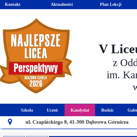
Kontakt
Aktualności
Plan Lekcji
V Lice
z Od
im. Ka
Szkoła
Uczeń
Kandydat
Rodzic
Gale
Historia szkoły
Kalendarz roku szkolnego
Aktualności dla kandydató
Harmonogram sp
Patron szkoły
Wymagania edukacyjne
Oferta edukacyjna
Rada 