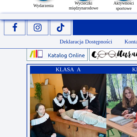
Wycieczki
Aktywności
Wydarzenia
międzynarodowe
sportowe
Deklaracja Dostępności
Kont
KLASA A
K