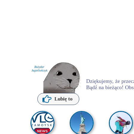
Bożydar
Jagiellończyk
Dziękujemy, że przecz
Bądź na bieżąco! Obs
P. Kochanowska
Lubię to