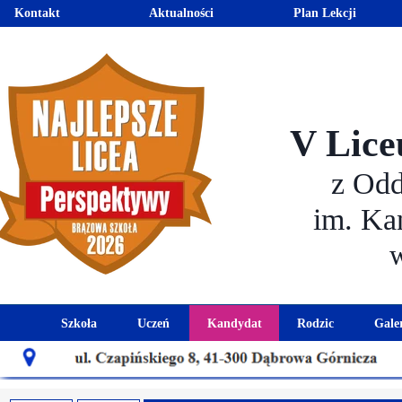
Kontakt
Aktualności
Plan Lekcji
V Lice
z Od
im. Ka
Szkoła
Uczeń
Kandydat
Rodzic
Gale
Historia szkoły
Kalendarz roku szkolnego
Aktualności dla kandydató
Harmonogram sp
Patron szkoły
Wymagania edukacyjne
Oferta edukacyjna
Rada 