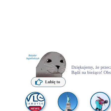
Bożydar
Jagiellończyk
Dziękujemy, że przecz
Bądź na bieżąco! Obs
P. Kochanowska
Lubię to