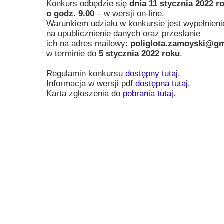
Konkurs odbędzie się
dnia 11 stycznia 2022 
Przerwy szkolne
o godz. 9.00
– w wersji on-line.
Warunkiem udziału w konkursie jest wypełnieni
na upublicznienie danych oraz przesłanie
ich na adres mailowy:
poliglota.zamoyski@g
w terminie do
5 stycznia 2022 roku
.
Regulamin konkursu
dostępny tutaj
.
Informacja w wersji pdf
dostępna tutaj
.
Karta zgłoszenia do
pobrania tutaj
.