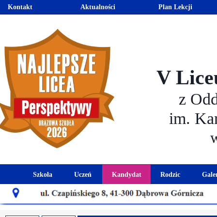
Kontakt
Aktualności
Plan Lekcji
V Lice
z Od
im. Ka
Szkoła
Uczeń
Kandydat
Rodzic
Gale
Historia szkoły
Kalendarz roku szkolnego
Aktualności dla kandydató
Harmonogram sp
Patron szkoły
Wymagania edukacyjne
Oferta edukacyjna
Rada 