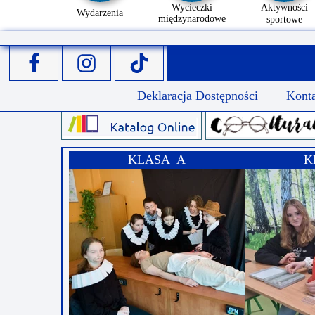
Wycieczki
Aktywności
Wydarzenia
międzynarodowe
sportowe
Deklaracja Dostępności
Kont
KLASA A
K