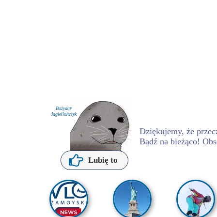
Bożydar
Jagiellończyk
Dziękujemy, że przecz
Bądź na bieżąco! Obs
P. Kochanowska
Lubię to