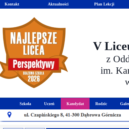
Kontakt
Aktualności
Plan Lekcji
V Lice
z Od
im. Ka
Szkoła
Uczeń
Kandydat
Rodzic
Gale
Historia szkoły
Kalendarz roku szkolnego
Aktualności dla kandydató
Harmonogram sp
Patron szkoły
Wymagania edukacyjne
Oferta edukacyjna
Rada 