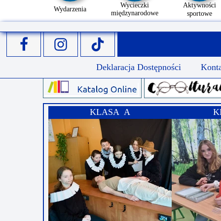
Wycieczki
Aktywności
Wydarzenia
międzynarodowe
sportowe
Deklaracja Dostępności
Kont
KLASA A
K