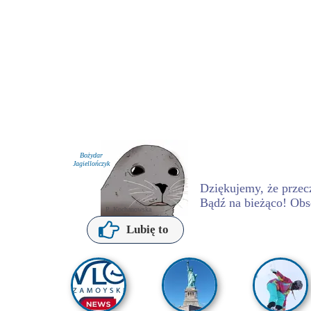
Bożydar
Jagiellończyk
Dziękujemy, że przecz
Bądź na bieżąco! Obs
P. Kochanowska
Lubię to