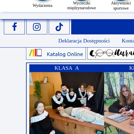
Wycieczki
Aktywności
Wydarzenia
międzynarodowe
sportowe
Deklaracja Dostępności
Kont
KLASA A
K