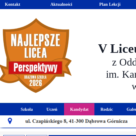
Kontakt
Aktualności
Plan Lekcji
V Lice
z Od
im. Ka
Szkoła
Uczeń
Kandydat
Rodzic
Gale
Historia szkoły
Kalendarz roku szkolnego
Aktualności dla kandydató
Harmonogram sp
Patron szkoły
Wymagania edukacyjne
Oferta edukacyjna
Rada 