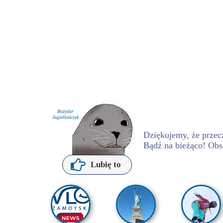
Bożydar
Jagiellończyk
Dziękujemy, że przecz
Bądź na bieżąco! Obs
P. Kochanowska
Lubię to