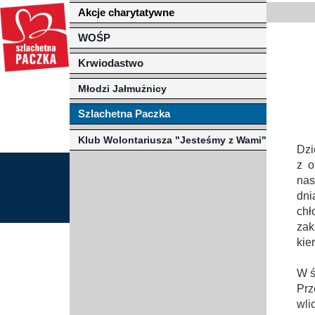
Akcje charytatywne
Misja szkoły
Egzaminy i sprawdziany
Sprawdzian kompetencji język
Pomoc Psycholog
WOŚP
Kadra pedagogiczna
Matura
Ważne terminy
Ubezp
Krwiodastwo
Rada Szkoły
Samorząd Szkolny
Regulamin rekrutacji
Młodzi Jałmużnicy
Sukcesy
Wykaz podręczników
Dlaczego Zamoyski?
Szlachetna Paczka
Edukator roku
Projekty edukacyjne
System rekrutacji elektronicz
Klub Wolontariusza "Jesteśmy z Wami"
Dzi
Ambasador Zamoyskiego
Rzecznik Praw Ucznia
z o
nas
Biblioteka szkolna
mLegitymacja
dni
chł
Pedagog i Psycholog
Konkursy, wykłady
zak
kie
Doradca Zawodowy
W ś
Gabinet PZiPP
Prz
Wyszukiwarka uczelni
wli