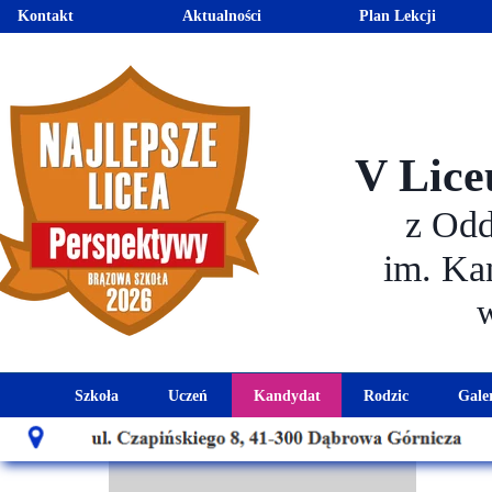
Kontakt
Aktualności
Plan Lekcji
V Lice
z Od
im. Ka
Szkoła
Uczeń
Kandydat
Rodzic
Gale
Historia szkoły
Kalendarz roku szkolnego
Aktualności dla kandydató
Harmonogram sp
Patron szkoły
Wymagania edukacyjne
Oferta edukacyjna
Rada 