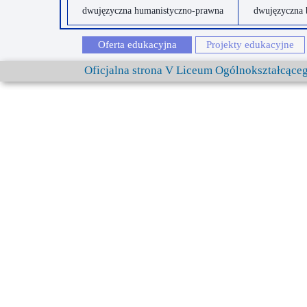
dwujęzyczna humanistyczno-prawna
dwujęzyczna 
Oferta edukacyjna
Projekty edukacyjne
Oficjalna strona V Liceum Ogólnokształcąc