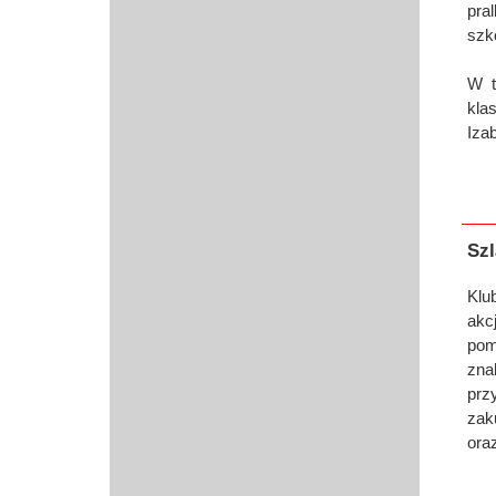
pra
szk
W t
kla
Izab
Sz
Klu
akc
pom
zna
prz
zak
oraz