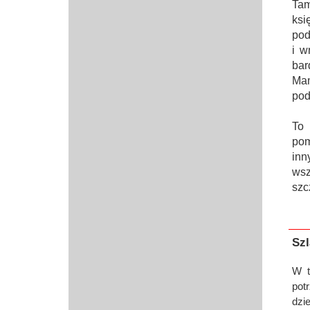
Tam
Przerwy szkolne
ksi
pod
i w
bar
Mam
pod
To 
pom
inn
wsz
szc
Szl
W t
pot
dzi